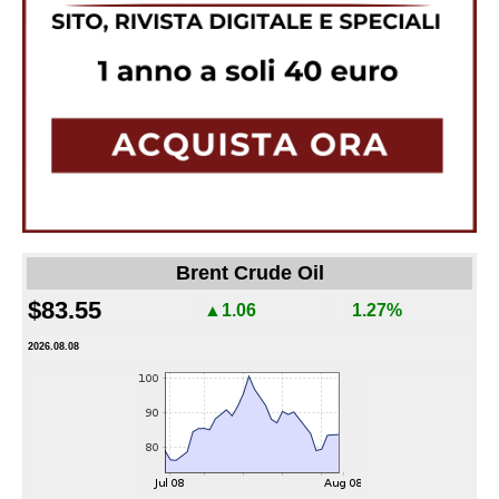
Brent Crude Oil
$83.55
▲1.06
1.27%
2026.08.08