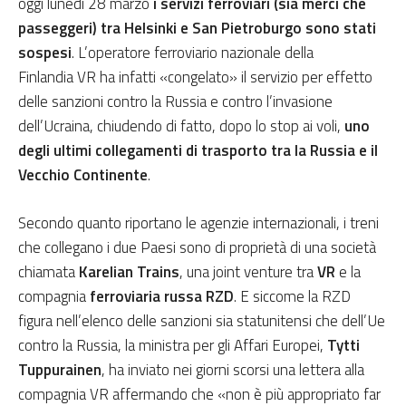
oggi lunedì 28 marzo
i servizi ferroviari (sia merci che
passeggeri) tra Helsinki e San Pietroburgo sono stati
sospesi
. L’operatore ferroviario nazionale della
Finlandia VR ha infatti «congelato» il servizio per effetto
delle sanzioni contro la Russia e contro l’invasione
dell’Ucraina, chiudendo di fatto, dopo lo stop ai voli,
uno
degli ultimi collegamenti di trasporto tra la Russia e il
Vecchio Continente
.
Secondo quanto riportano le agenzie internazionali, i treni
che collegano i due Paesi sono di proprietà di una società
chiamata
Karelian Trains
, una joint venture tra
VR
e la
compagnia
ferroviaria russa RZD
. E siccome la RZD
figura nell’elenco delle sanzioni sia statunitensi che dell’Ue
contro la Russia, la ministra per gli Affari Europei,
Tytti
Tuppurainen
, ha inviato nei giorni scorsi una lettera alla
compagnia VR affermando che «non è più appropriato far