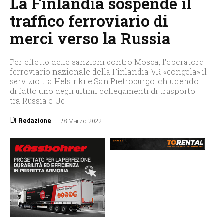
La Finlandia sospende il
traffico ferroviario di
merci verso la Russia
Per effetto delle sanzioni contro Mosca, l'operatore
ferroviario nazionale della Finlandia VR «congela» il
servizio tra Helsinki e San Pietroburgo, chiudendo
di fatto uno degli ultimi collegamenti di trasporto
tra Russia e Ue
Di
-
Redazione
28 Marzo 2022