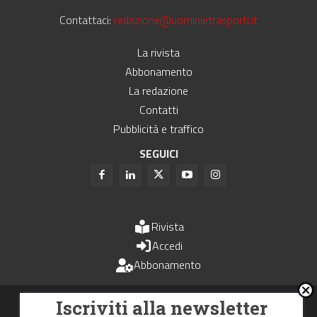
Contattaci:
redazione@uominietrasporti.it
La rivista
Abbonamento
La redazione
Contatti
Pubblicità e traffico
SEGUICI
Rivista
Accedi
Abbonamento
Uomini e Trasporti è un periodico associato all'Unione Stampa
Iscriviti alla newsletter
Periodica Italiana - USPI