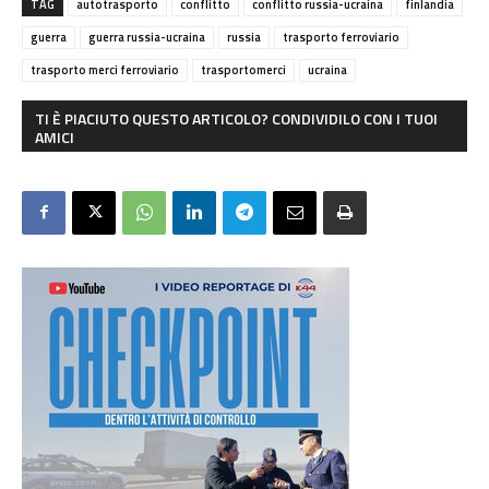
TAG
autotrasporto
conflitto
conflitto russia-ucraina
finlandia
guerra
guerra russia-ucraina
russia
trasporto ferroviario
trasporto merci ferroviario
trasportomerci
ucraina
TI È PIACIUTO QUESTO ARTICOLO? CONDIVIDILO CON I TUOI
AMICI