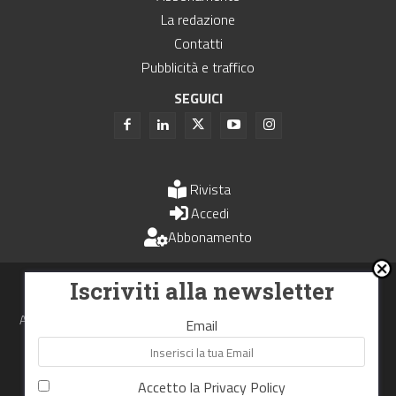
La redazione
Contatti
Pubblicità e traffico
SEGUICI
Rivista
Accedi
Abbonamento
Uomini e Trasporti è un periodico associato all'Unione Stampa
Iscriviti alla newsletter
Periodica Italiana - USPI
Autorizzazione del Tribunale di Bologna N.4993 del 15 giugno 1982
Email
Webdesign made in
Nowhere
Accetto la
Privacy Policy
RIPRODUZIONE RISERVATA
Privacy Policy
Cookie Policy