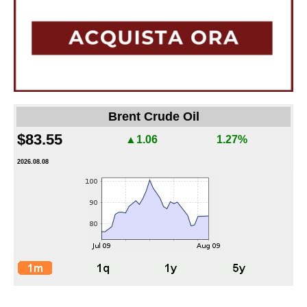
Brent Crude Oil
$83.55
▲1.06
1.27%
2026.08.08