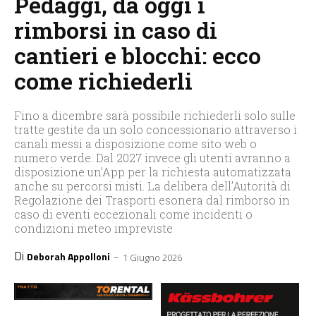
Pedaggi, da oggi i
rimborsi in caso di
cantieri e blocchi: ecco
come richiederli
Fino a dicembre sarà possibile richiederli solo sulle
tratte gestite da un solo concessionario attraverso i
canali messi a disposizione come sito web o
numero verde. Dal 2027 invece gli utenti avranno a
disposizione un’App per la richiesta automatizzata
anche su percorsi misti. La delibera dell’Autorità di
Regolazione dei Trasporti esonera dal rimborso in
caso di eventi eccezionali come incidenti o
condizioni meteo impreviste
Di
-
Deborah Appolloni
1 Giugno 2026