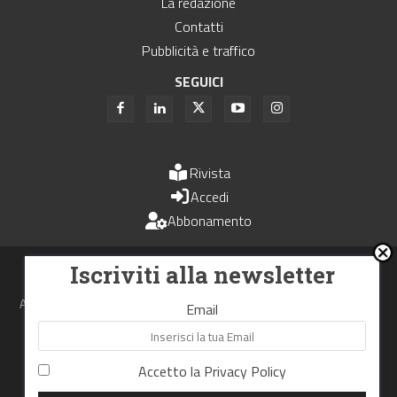
La redazione
Contatti
Pubblicità e traffico
SEGUICI
Rivista
Accedi
Abbonamento
Uomini e Trasporti è un periodico associato all'Unione Stampa
Iscriviti alla newsletter
Periodica Italiana - USPI
Autorizzazione del Tribunale di Bologna N.4993 del 15 giugno 1982
Email
Webdesign made in
Nowhere
Accetto la
Privacy Policy
RIPRODUZIONE RISERVATA
Privacy Policy
Cookie Policy
Termini e Condizioni di utilizzo