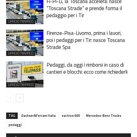
Fi-Pi-Li, la Toscana accelera: nasce
“Toscana Strade” e prende forma il
pedaggio per i Tir
UFFICIO TRAFFICO
Firenze-Pisa-Livorno, prima i lavori,
poi i pedaggi per i Tir: nasce Toscana
Strade Spa
UFFICIO TRAFFICO
Pedaggi, da oggi i rimborsi in caso di
cantieri e blocchi: ecco come richiederli
UFFICIO TRAFFICO
TAG
Dachser&Fercam Italia
eactros 600
Mercedes-Benz Trucks
pedaggi