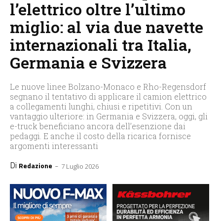
l’elettrico oltre l’ultimo
miglio: al via due navette
internazionali tra Italia,
Germania e Svizzera
Le nuove linee Bolzano-Monaco e Rho-Regensdorf
segnano il tentativo di applicare il camion elettrico
a collegamenti lunghi, chiusi e ripetitivi. Con un
vantaggio ulteriore: in Germania e Svizzera, oggi, gli
e-truck beneficiano ancora dell’esenzione dai
pedaggi. E anche il costo della ricarica fornisce
argomenti interessanti
Di
-
Redazione
7 Luglio 2026