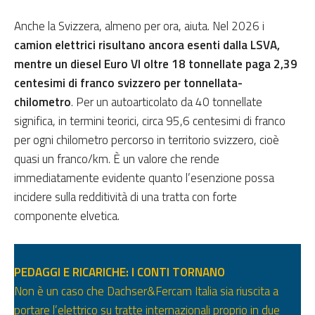
Anche la Svizzera, almeno per ora, aiuta. Nel 2026 i
camion elettrici risultano ancora esenti dalla LSVA,
mentre un diesel Euro VI oltre 18 tonnellate paga 2,39
centesimi di franco svizzero per tonnellata-
chilometro
. Per un autoarticolato da 40 tonnellate
significa, in termini teorici, circa 95,6 centesimi di franco
per ogni chilometro percorso in territorio svizzero, cioè
quasi un franco/km. È un valore che rende
immediatamente evidente quanto l’esenzione possa
incidere sulla redditività di una tratta con forte
componente elvetica.
PEDAGGI E RICARICHE: I CONTI TORNANO
Non è un caso che Dachser&Fercam Italia sia riuscita a
portare l’elettrico su tratte internazionali proprio in due