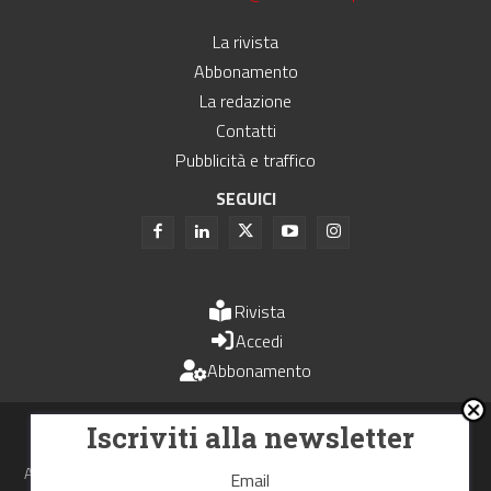
La rivista
Abbonamento
La redazione
Contatti
Pubblicità e traffico
SEGUICI
Rivista
Accedi
Abbonamento
Uomini e Trasporti è un periodico associato all'Unione Stampa
Iscriviti alla newsletter
Periodica Italiana - USPI
Autorizzazione del Tribunale di Bologna N.4993 del 15 giugno 1982
Email