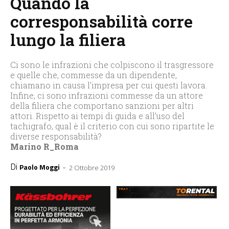
Quando la
corresponsabilità corre
lungo la filiera
Ci sono le infrazioni che colpiscono il trasgressore
e quelle che, commesse da un dipendente,
chiamano in causa l’impresa per cui questi lavora.
Infine, ci sono infrazioni commesse da un attore
della filiera che comportano sanzioni per altri
attori. Rispetto ai tempi di guida e all’uso del
tachigrafo, qual è il criterio con cui sono ripartite le
diverse responsabilità?
Marino R_Roma
Di
-
Paolo Moggi
2 Ottobre 2019