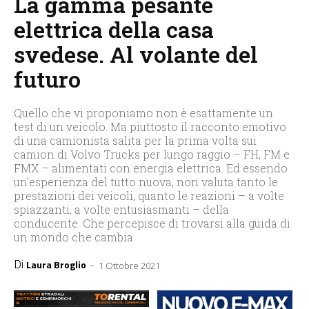
La gamma pesante
elettrica della casa
svedese. Al volante del
futuro
Quello che vi proponiamo non è esattamente un
test di un veicolo. Ma piuttosto il racconto emotivo
di una camionista salita per la prima volta sui
camion di Volvo Trucks per lungo raggio – FH, FM e
FMX – alimentati con energia elettrica. Ed essendo
un’esperienza del tutto nuova, non valuta tanto le
prestazioni dei veicoli, quanto le reazioni – a volte
spiazzanti, a volte entusiasmanti – della
conducente. Che percepisce di trovarsi alla guida di
un mondo che cambia
Di
-
Laura Broglio
1 Ottobre 2021