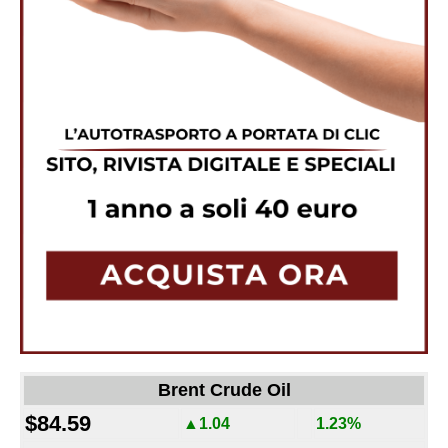
Brent Crude Oil
$84.59
▲1.04
1.23%