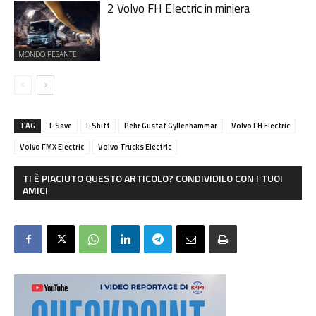
2 Volvo FH Electric in miniera
MONDO PESANTE
TAG
I-Save
I-Shift
Pehr Gustaf Gyllenhammar
Volvo FH Electric
Volvo FMX Electric
Volvo Trucks Electric
TI È PIACIUTO QUESTO ARTICOLO? CONDIVIDILO CON I TUOI
AMICI