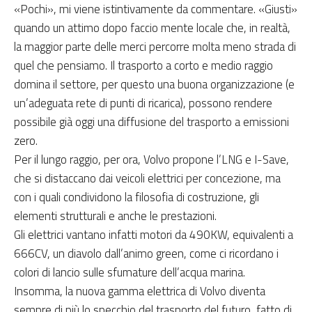
«Pochi», mi viene istintivamente da commentare. «Giusti»
quando un attimo dopo faccio mente locale che, in realtà,
la maggior parte delle merci percorre molta meno strada di
quel che pensiamo. Il trasporto a corto e medio raggio
domina il settore, per questo una buona organizzazione (e
un’adeguata rete di punti di ricarica), possono rendere
possibile già oggi una diffusione del trasporto a emissioni
zero.
Per il lungo raggio, per ora, Volvo propone l’LNG e I-Save,
che si distaccano dai veicoli elettrici per concezione, ma
con i quali condividono la filosofia di costruzione, gli
elementi strutturali e anche le prestazioni.
Gli elettrici vantano infatti motori da 490KW, equivalenti a
666CV, un diavolo dall’animo green, come ci ricordano i
colori di lancio sulle sfumature dell’acqua marina.
Insomma, la nuova gamma elettrica di Volvo diventa
sempre di più lo specchio del trasporto del futuro, fatto di