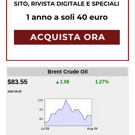
Brent Crude Oil
$83.55
▲1.06
1.27%
2026.08.09