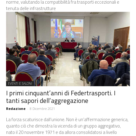
norme, valutando la compatibilità fra trasporti eccezionali e
tenuta delle infrastrutture
EVENTI E SALONI
I primi cinquant’anni di Federtrasporti. I
tanti sapori dell’aggregazione
Redazione
-
8 Dicembre 2021
La forza scaturisce dall’unione. Non è un’affermazione generica,
quanto ciò che dimostra la vicenda di un gruppo aggregativo,
nato il 20 novembre 1971 e da allora consolidatosi a livello