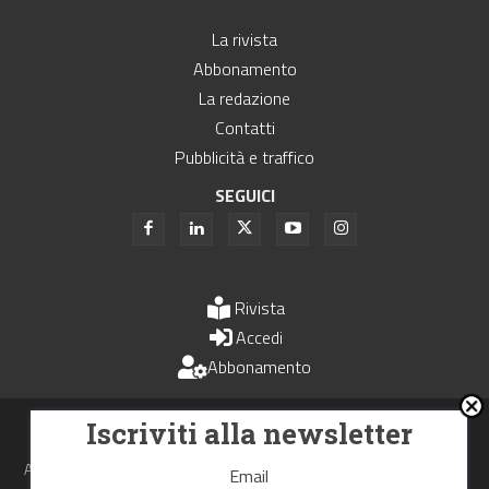
La rivista
Abbonamento
La redazione
Contatti
Pubblicità e traffico
SEGUICI
Rivista
Accedi
Abbonamento
Uomini e Trasporti è un periodico associato all'Unione Stampa
Iscriviti alla newsletter
Periodica Italiana - USPI
Autorizzazione del Tribunale di Bologna N.4993 del 15 giugno 1982
Email