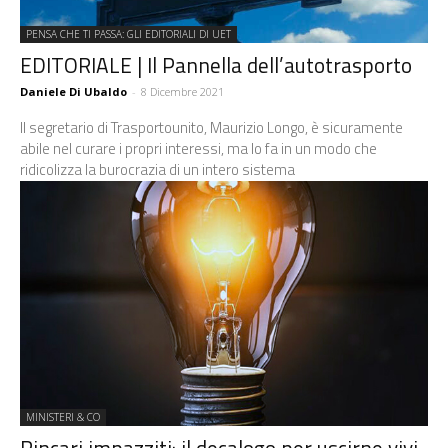
PENSA CHE TI PASSA: GLI EDITORIALI DI UET
EDITORIALE | Il Pannella dell’autotrasporto
Daniele Di Ubaldo
-
8 Dicembre 2021
Il segretario di Trasportounito, Maurizio Longo, è sicuramente
abile nel curare i propri interessi, ma lo fa in un modo che
ridicolizza la burocrazia di un intero sistema
MINISTERI & CO