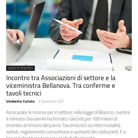
LEGGI E POLITICA
Incontro tra Associazioni di settore e la
viceministra Bellanova. Tra conferme e
tavoli tecnici
Umberto Cutolo
-
8 Dicembre 2021
Assicurate le risorse per il settore nella legge di Bilancio, mentre
il ministro Giovannini ha firmato i decreti per 100 milioni di
incentivi al rinnovo del parco. Tavoli tecnici su intermodalità,
autisti, regolamento comunitario e aumenti dei carburanti. E a