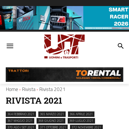
Home
Rivista
Rivista 2021
RIVISTA 2021
364 FEBBRAIO 2021
365 MARZO 2021
366 APRILE 2021
367 MAGGIO 2021
368 GIUGNO 2021
369 LUGLIO 2021
370 AGO / SET 2021
371 OTTOBRE 2021
372 NOVEMBRE 2021