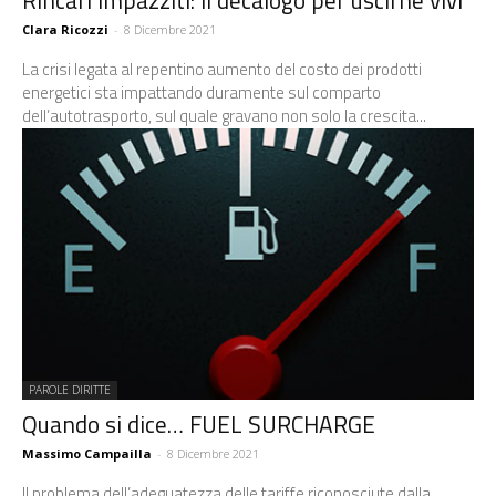
Rincari impazziti: il decalogo per uscirne vivi
Clara Ricozzi
-
8 Dicembre 2021
La crisi legata al repentino aumento del costo dei prodotti
energetici sta impattando duramente sul comparto
dell’autotrasporto, sul quale gravano non solo la crescita...
PAROLE DIRITTE
Quando si dice… FUEL SURCHARGE
Massimo Campailla
-
8 Dicembre 2021
Il problema dell’adeguatezza delle tariffe riconosciute dalla