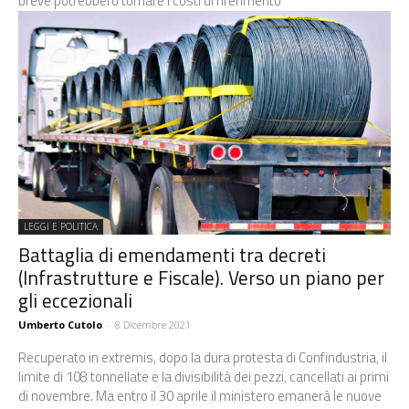
breve potrebbero tornare i costi di riferimento
LEGGI E POLITICA
Battaglia di emendamenti tra decreti
(Infrastrutture e Fiscale). Verso un piano per
gli eccezionali
Umberto Cutolo
-
8 Dicembre 2021
Recuperato in extremis, dopo la dura protesta di Confindustria, il
limite di 108 tonnellate e la divisibilità dei pezzi, cancellati ai primi
di novembre. Ma entro il 30 aprile il ministero emanerà le nuove