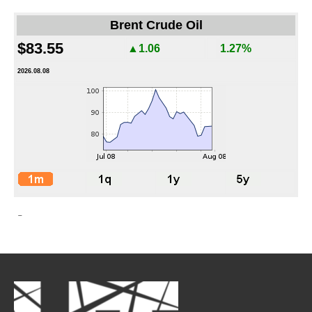
Brent Crude Oil
$83.55
▲1.06
1.27%
2026.08.08
-