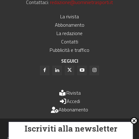
Contattaci:
redazione@uominietrasporti.it
La rivista
Abbonamento
La redazione
Contatti
Pubblicità e traffico
SEGUICI
Rivista
Accedi
Abbonamento
Uomini e Trasporti è un periodico associato all'Unione Stampa
Iscriviti alla newsletter
Periodica Italiana - USPI
Autorizzazione del Tribunale di Bologna N.4993 del 15 giugno 1982