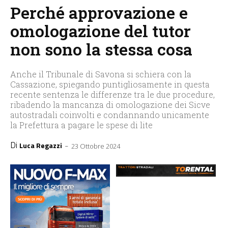
Perché approvazione e
omologazione del tutor
non sono la stessa cosa
Anche il Tribunale di Savona si schiera con la
Cassazione, spiegando puntigliosamente in questa
recente sentenza le differenze tra le due procedure,
ribadendo la mancanza di omologazione dei Sicve
autostradali coinvolti e condannando unicamente
la Prefettura a pagare le spese di lite
Di
-
Luca Regazzi
23 Ottobre 2024