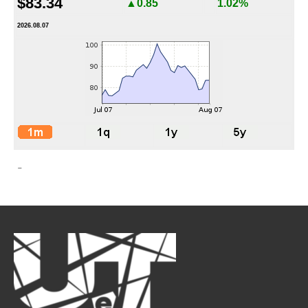
$83.34
▲0.85
1.02%
2026.08.07
-