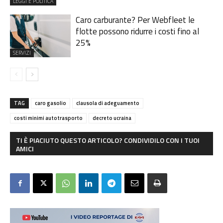
LEGGI E POLITICA
Caro carburante? Per Webfleet le
flotte possono ridurre i costi fino al
25%
SERVIZI
TAG
caro gasolio
clausola di adeguamento
costi minimi autotrasporto
decreto ucraina
TI È PIACIUTO QUESTO ARTICOLO? CONDIVIDILO CON I TUOI
AMICI