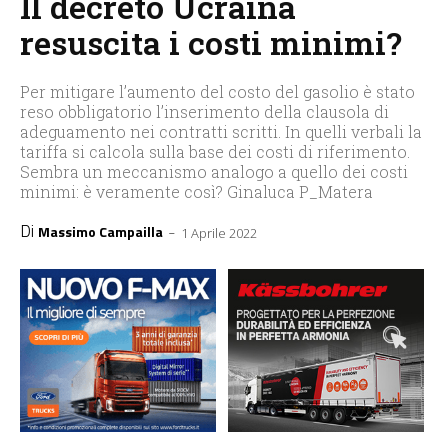
Il decreto Ucraina
resuscita i costi minimi?
Per mitigare l’aumento del costo del gasolio è stato
reso obbligatorio l’inserimento della clausola di
adeguamento nei contratti scritti. In quelli verbali la
tariffa si calcola sulla base dei costi di riferimento.
Sembra un meccanismo analogo a quello dei costi
minimi: è veramente così? Ginaluca P_Matera
Di
-
Massimo Campailla
1 Aprile 2022