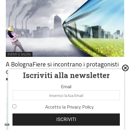
EVENTI E SALONI
A BolognaFiere si incontrano i protagonisti
della transizione energetica
Iscriviti alla newsletter
Redazione
-
6 Ottobre 2021
Email
Accetto la
Privacy Policy
ISCRIVITI