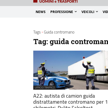
NEWS
PROFESSIONE
VEICOLI
VI
Tags
Guida contromano
Tag:
guida controma
UFFICIO TRAFFICO
A22: autista di camion guida
distrattamente contromano per 
chilometri. Pulito l’alcoltest