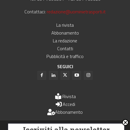
Contattaci:
redazione@uominietrasporti.it
La rivista
Abbonamento
La redazione
Contatti
Pubblicità e traffico
SEGUICI
Rivista
Accedi
Abbonamento
Uomini e Trasporti è un periodico associato all'Unione Stampa
Iscriviti alla newsletter