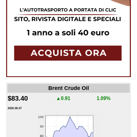
Brent Crude Oil
$83.40
▲0.91
1.09%
2026.08.07