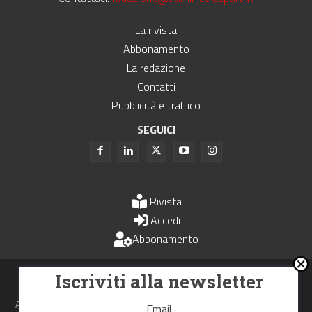
La rivista
Abbonamento
La redazione
Contatti
Pubblicità e traffico
SEGUICI
Rivista
Accedi
Abbonamento
Uomini e Trasporti è un periodico associato all'Unione Stampa
Iscriviti alla newsletter
Periodica Italiana - USPI
Autorizzazione del Tribunale di Bologna N.4993 del 15 giugno 1982
Email