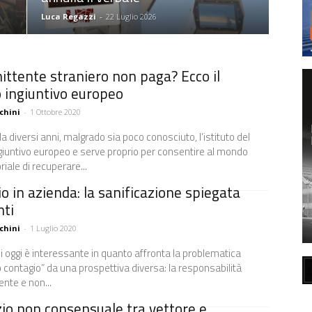
Luca Regazzi
-
22 Luglio 2026
ittente straniero non paga? Ecco il
 ingiuntivo europeo
chini
-
1 Ottobre 2020
da diversi anni, malgrado sia poco conosciuto, l’istituto del
giuntivo europeo e serve proprio per consentire al mondo
iale di recuperare...
o in azienda: la sanificazione spiegata
nti
chini
-
1 Luglio 2020
di oggi è interessante in quanto affronta la problematica
o contagio” da una prospettiva diversa: la responsabilità
ente e non...
rzio non consensuale tra vettore e