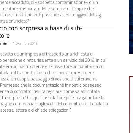
mente accaduto, di «sospetta contaminazione» di un
limentare trasportato. Mi è sembrato di capire che il
sia uscito vittorioso. È possibile avere maggiori dettagli
enza enunciata?
to con sorpresa a base di sub-
tore
chini
-
1 Dicembre 2019
cevuto da un’impresa di trasporto una richiesta di
er azione diretta risalente a un servizio del 2018, in cui il
e era un nostro cliente e il subvettore un fornitore a cui
fidato il trasporto. Cosa che ci porta a presumere
enza di un doppio passaggio di vezione di cui eravamo
. Premesso che la documentazione in nostro possesso
enza di contratto) risulta regolare, come va affrontata
tta sorpresa? C’è qualcosa da fare per salvaguardare la
agine commerciale agli occhi del committente, il quale ha
 stessa lettera e ci chiede spiegazioni?