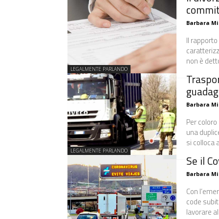
commit
Barbara Mi
Il rapporto
caratterizz
non è detto
LEGALMENTE PARLANDO
Traspor
guadag
Barbara Mi
Per coloro
una duplice
si colloca a
LEGALMENTE PARLANDO
Se il C
Barbara Mi
Con l’emerg
code subiti
lavorare al