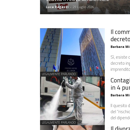
Luca Regazzi
-
29 Luglio 2026
Il comm
decreto
Barbara Mi
Sì, esiste 
decreto in
imprenditor
LEGALMENTE PARLANDO
Contagi
in 4 pu
Barbara Mi
Il quesito 
del “rischi
del dipend
LEGALMENTE PARLANDO
Il divo