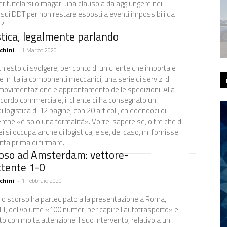
r tutelarsi o magari una clausola da aggiungere nei
o sui DDT per non restare esposti a eventi impossibili da
e?
stica, legalmente parlando
chini
-
1 Marzo 2020
chiesto di svolgere, per conto di un cliente che importa e
e in Italia componenti meccanici, una serie di servizi di
movimentazione e approntamento delle spedizioni. Alla
accordo commerciale, il cliente ci ha consegnato un
i logistica di 12 pagine, con 20 articoli, chiedendoci di
rché «è solo una formalità». Vorrei sapere se, oltre che di
lei si occupa anche di logistica, e se, del caso, mi fornisse
tta prima di firmare.
oso ad Amsterdam: vettore-
tente 1-0
chini
-
1 Febbraio 2020
aio scorso ha partecipato alla presentazione a Roma,
MIT, del volume «100 numeri per capire l’autotrasporto» e
o con molta attenzione il suo intervento, relativo a un