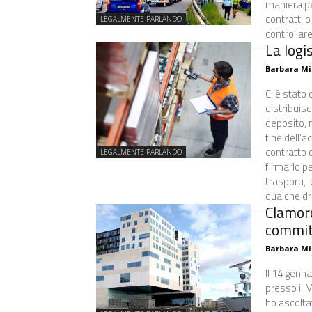
maniera pe
contratti 
LEGALMENTE PARLANDO
controllar
La logi
Barbara Mi
Ci è stato 
distribuisc
deposito, 
fine dell’
contratto d
LEGALMENTE PARLANDO
firmarlo pe
trasporti, 
qualche dri
Clamor
commit
Barbara Mi
Il 14 genn
presso il 
ho ascoltat