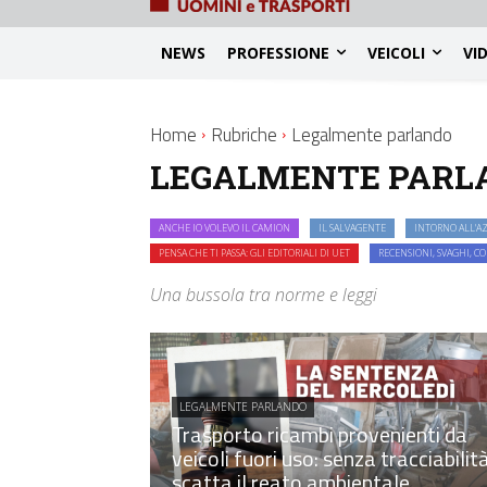
NEWS
PROFESSIONE
VEICOLI
VI
Home
Rubriche
Legalmente parlando
LEGALMENTE PARL
ANCHE IO VOLEVO IL CAMION
IL SALVAGENTE
INTORNO ALL'A
PENSA CHE TI PASSA: GLI EDITORIALI DI UET
RECENSIONI, SVAGHI, CO
Una bussola tra norme e leggi
LEGALMENTE PARLANDO
Trasporto ricambi provenienti da
veicoli fuori uso: senza tracciabilit
scatta il reato ambientale