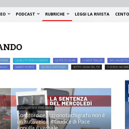
DEO
PODCAST
RUBRICHE
LEGGI LA RIVISTA
CENTO
ANDO
ZIENDA
LA SALUTE VIEN GUIDANDO
LA TESI DI LAURA
LUNEDÌ TRAILER
ME L'HA DETTO 
NSIGLI
SABATO IN RETE
SICURI E CERTIFICATI
SOTTO I SEGNI DEL TIR
TI SCRIVO, MI SBR
LEGALMENTE PARLANDO
Contrordine, il cronotachigrafo non è
à
un autovelox: il Giudice di Pace
annulla il verbale