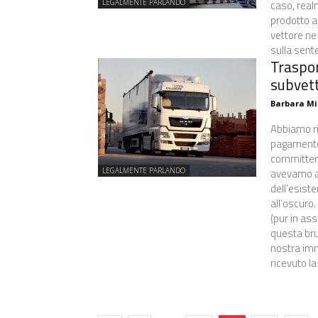
caso, real
LEGALMENTE PARLANDO
prodotto a
vettore ne 
sulla sent
Traspor
subvet
Barbara Mi
Abbiamo ri
pagamento p
committent
avevamo af
LEGALMENTE PARLANDO
dell’esist
all’oscuro
(pur in ass
questa bru
nostra imm
ricevuto la