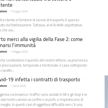
tente
chini
-
1 Giugno 2020
 tra cliente e fornitore di servizi di trasporto è spesso
ato da fidelizzazione. Tuttavia, al di là delle aspettative,
 che sia...
to merci alla vigilia della Fase 2: come
narsi l’immunità
chini
-
1 Maggio 2020
 che condividono il quesito del nostro lettore, va premessa
 precisazione, temporale e territoriale: il caso sottoposto
 cavallo...
ovid-19 infetta i contratti di trasporto
chini
-
1 Aprile 2020
enza coronavirus i traffici sono andati in tilt e gli stop e le
 dai nostri camion ai confini o ai porti, ci impediscono di
 meglio. In questi casi di oggettiva difficoltà non c’è una