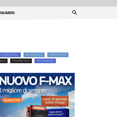
NUMERI
UN CAMIONISTA...
MINISTERI & CO
PAROLE DIRITTE
OGLIO
TRUCKANI TECH
VOCI DI DENTRO