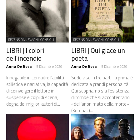
RECENSIONI, SVAGHI, CONSIGLI
RECENSIONI, SVAGHI, CONSIGLI
LIBRI | I colori
LIBRI | Qui giace un
dell’incendio
poeta
Anna De Rosa
-
5 Dicembre 2020
Anna De Rosa
-
5 Dicembre 2020
Innegabile in Lemaitre l’abilità
Suddiviso in tre parti, la prima è
stilistica e narrativa, la capacità
dedicata a grandi personalità.
di coinvolgere il lettore in
Qui scopriamo sia l’esistenza
suspense e colpi di scena,
di tombe che si accontentano
degna dei migliori autori di...
«dell’anonimato della morte»
(Kerouac)...