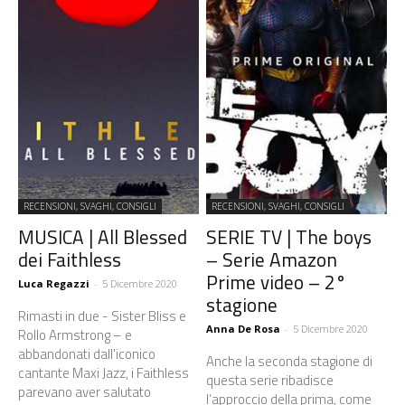
RECENSIONI, SVAGHI, CONSIGLI
RECENSIONI, SVAGHI, CONSIGLI
MUSICA | All Blessed
SERIE TV | The boys
dei Faithless
– Serie Amazon
Prime video – 2°
Luca Regazzi
-
5 Dicembre 2020
stagione
Rimasti in due - Sister Bliss e
Anna De Rosa
-
5 Dicembre 2020
Rollo Armstrong – e
abbandonati dall'iconico
Anche la seconda stagione di
cantante Maxi Jazz, i Faithless
questa serie ribadisce
parevano aver salutato
l’approccio della prima, come