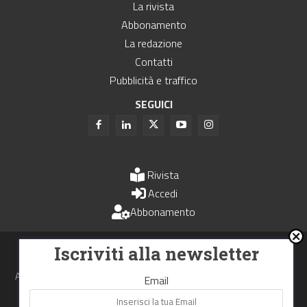
La rivista
Abbonamento
La redazione
Contatti
Pubblicità e traffico
SEGUICI
Rivista
Accedi
Abbonamento
Uomini e Trasporti è un periodico associato all'Unione Stampa
Iscriviti alla newsletter
Periodica Italiana - USPI
Autorizzazione del Tribunale di Bologna N.4993 del 15 giugno 1982
Email
Webdesign made in
Nowhere