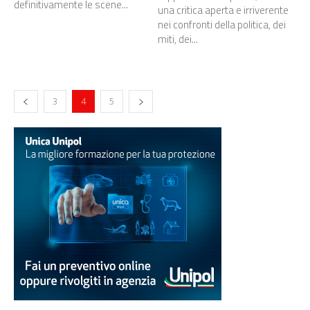
definitivamente le scene...
una critica aperta e irriverente
nei confronti della politica, dei
miti, dei...
3
4
5