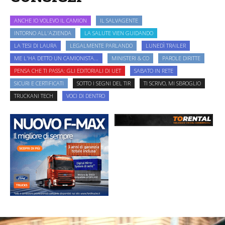
ANCHE IO VOLEVO IL CAMION
IL SALVAGENTE
INTORNO ALL'AZIENDA
LA SALUTE VIEN GUIDANDO
LA TESI DI LAURA
LEGALMENTE PARLANDO
LUNEDÌ TRAILER
ME L'HA DETTO UN CAMIONISTA...
MINISTERI & CO
PAROLE DIRITTE
PENSA CHE TI PASSA: GLI EDITORIALI DI UET
SABATO IN RETE
SICURI E CERTIFICATI
SOTTO I SEGNI DEL TIR
TI SCRIVO, MI SBROGLIO
TRUCKANI TECH
VOCI DI DENTRO