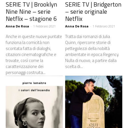
SERIE TV | Brooklyn
SERIE TV | Bridgerton
Nine Nine – serie
– serie originale
Netflix – stagione 6
Netflix
Anna De Rosa
-
1 Febbraio 2021
Anna De Rosa
-
1 Febbraio 2021
Anche in queste nuove puntate
Tratta dai romanzi di Julia
funziona la comicità non
Quinn, ripercorre storie di
scontata fatta di dialoghi,
pettegolezzi della nobiltà
citazioni cinematografiche e
ambientate in epoca Regency.
trovate, così come la
Nulla di nuovo, a partire dalla
caratterizzazione dei
scelta di...
personaggi costruita...