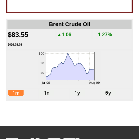
Brent Crude Oil
$83.55
▲1.06
1.27%
2026.08.08
-