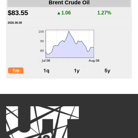
Brent Crude Oil
$83.55
▲1.06
1.27%
2026.08.08