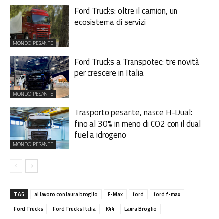
Ford Trucks: oltre il camion, un
ecosistema di servizi
MONDO PESANTE
Ford Trucks a Transpotec: tre novità
per crescere in Italia
MONDO PESANTE
Trasporto pesante, nasce H-Dual:
fino al 30% in meno di CO2 con il dual
fuel a idrogeno
MONDO PESANTE
TAG
al lavoro con laura broglio
F-Max
ford
ford f-max
Ford Trucks
Ford Trucks Italia
K44
Laura Broglio