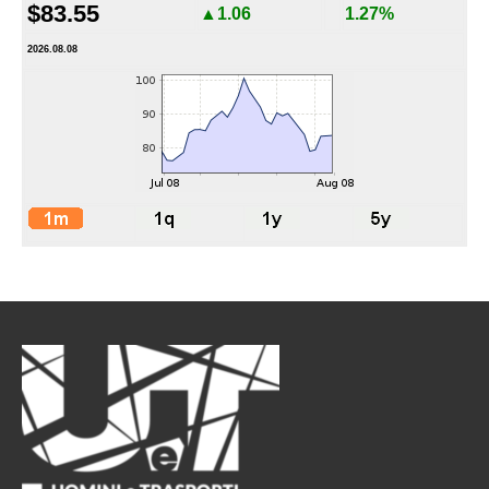
$83.55
▲1.06
1.27%
2026.08.08