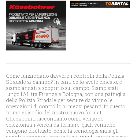
Come funzionano davvero i controlli della Polizia
Stradale ai camion? In tanti ce lo avete chiesto, e
siamo andati a scoprirlo sul campo. Siamo stati
lungo l’A1, tra Firenze e Bologna, con una pattuglia
della Polizia Stradale per seguire da vicino le
operazioni di controllo ai mezzi pesanti. In questo
primo episodio del nostro nuovo format
Checkpoint, raccontiamo come vengono
selezionati i veicoli da fermare, quali verifiche
vengono effettuate, come la tecnologia aiuta gli
agenti a rendere i controlli più rapidi, mirati e sicuri,