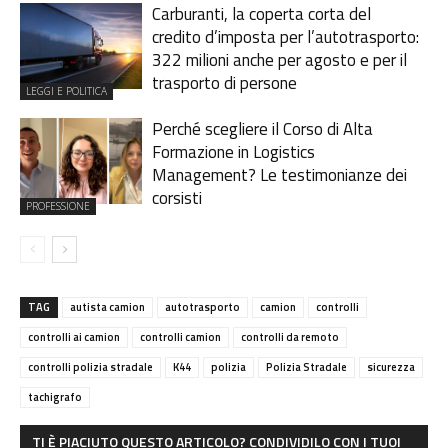
Carburanti, la coperta corta del
credito d’imposta per l’autotrasporto:
322 milioni anche per agosto e per il
trasporto di persone
LEGGI E POLITICA
Perché scegliere il Corso di Alta
Formazione in Logistics
Management? Le testimonianze dei
corsisti
PROFESSIONE
TAG
autista camion
autotrasporto
camion
controlli
controlli ai camion
controlli camion
controlli da remoto
controlli polizia stradale
K44
polizia
Polizia Stradale
sicurezza
tachigrafo
TI È PIACIUTO QUESTO ARTICOLO? CONDIVIDILO CON I TUOI