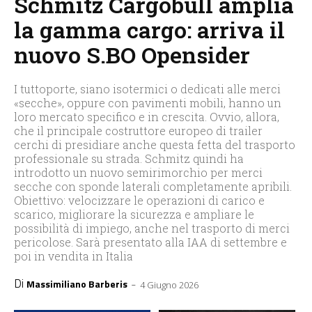
Schmitz Cargobull amplia
la gamma cargo: arriva il
nuovo S.BO Opensider
I tuttoporte, siano isotermici o dedicati alle merci
«secche», oppure con pavimenti mobili, hanno un
loro mercato specifico e in crescita. Ovvio, allora,
che il principale costruttore europeo di trailer
cerchi di presidiare anche questa fetta del trasporto
professionale su strada. Schmitz quindi ha
introdotto un nuovo semirimorchio per merci
secche con sponde laterali completamente apribili.
Obiettivo: velocizzare le operazioni di carico e
scarico, migliorare la sicurezza e ampliare le
possibilità di impiego, anche nel trasporto di merci
pericolose. Sarà presentato alla IAA di settembre e
poi in vendita in Italia
Di
-
Massimiliano Barberis
4 Giugno 2026