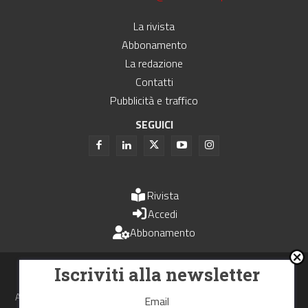
La rivista
Abbonamento
La redazione
Contatti
Pubblicità e traffico
SEGUICI
Rivista
Accedi
Abbonamento
Uomini e Trasporti è un periodico associato all'Unione Stampa
Iscriviti alla newsletter
Periodica Italiana - USPI
Autorizzazione del Tribunale di Bologna N.4993 del 15 giugno 1982
Email