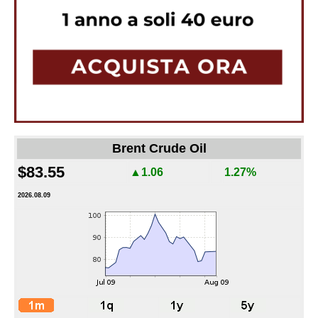
Brent Crude Oil
$83.55
▲1.06
1.27%
2026.08.09