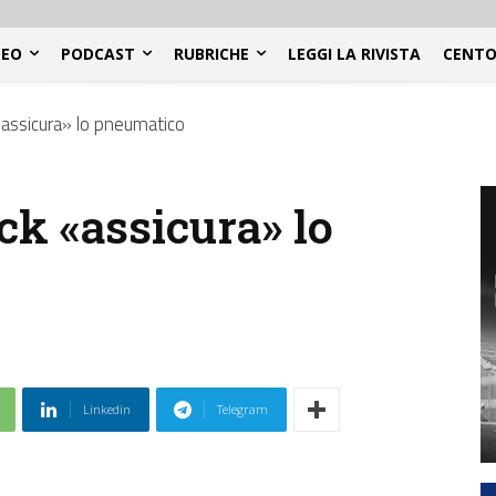
DEO
PODCAST
RUBRICHE
LEGGI LA RIVISTA
CENTO
«assicura» lo pneumatico
ck «assicura» lo
Linkedin
Telegram