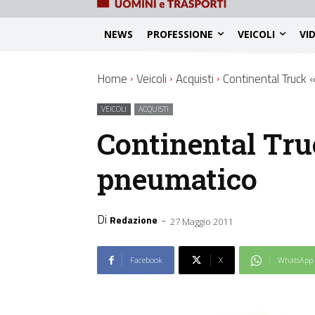
NEWS
PROFESSIONE
VEICOLI
VI
Home
Veicoli
Acquisti
Continental Truck 
VEICOLI
ACQUISTI
Continental Tru
pneumatico
Di
-
Redazione
27 Maggio 2011
Facebook
X
WhatsApp