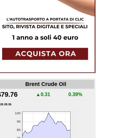
Brent Crude Oil
$79.76
▲0.31
0.39%
026.08.06