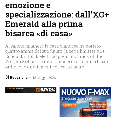
emozione e
specializzazione: dall’XG+
Emerald alla prima
bisarca «di casa»
Al salone milanese la casa olandese ha portato
quattro anime del suo futuro: la serie limitata XG+
Emerald, il truck elettrico premiato Truck of the
Year, un 8x4 per i cantieri moderni e la prima bisarca
ordinabile direttamente da casa madre
Di
-
Redazione
18 Maggio 2026