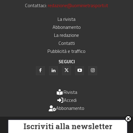
Contattaci:
redazione@uominietrasporti.it
La rivista
Abbonamento
La redazione
Contatti
Pubblicità e traffico
SEGUICI
Rivista
Accedi
Abbonamento
Uomini e Trasporti è un periodico associato all'Unione Stampa
Iscriviti alla newsletter
Periodica Italiana - USPI