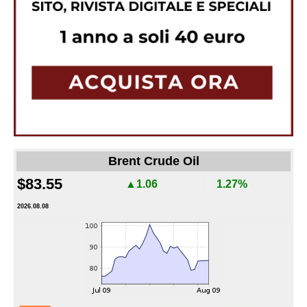
Brent Crude Oil
$83.55
▲1.06
1.27%
2026.08.08