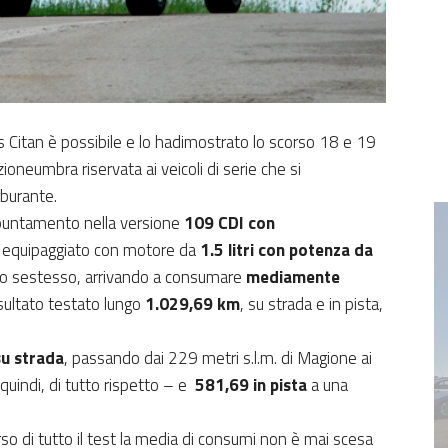
s Citan è possibile e lo hadimostrato lo scorso 18 e 19
neumbra riservata ai veicoli di serie che si
rburante.
puntamento nella versione
109 CDI con
lo equipaggiato con motore da
1.5 litri con potenza da
to sestesso, arrivando a consumare
mediamente
sultato testato lungo
1.029,69 km
, su strada e in pista,
u strada
, passando dai 229 metri s.l.m. di Magione ai
quindi, di tutto rispetto – e
581,69 in pista
a una
 di tutto il test la media di consumi non è mai scesa