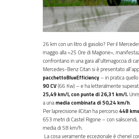
26 km con un litro di gasolio? Per il Mercede
maggio alla «25 Ore di Magione», manifestazio
confrontano in una gara all’ultimagoccia di ca
Mercedes-Benz Citan si è presentato all’ap
pacchettoBlueEfficiency
– in pratica quel
90 CV
(66 Kw) – e ha letteralmente supera
25,49 km/l, con punte di 26,31 km/l.
Unri
a una
media combinata di 50,24 km/h
.
Per laprecisione ilCitan ha percorso
448 kms
653 metri di Castel Rigone – con saliscendi, 
media di 58 km/h.
La cosa veramente eccezionale è chenel corso