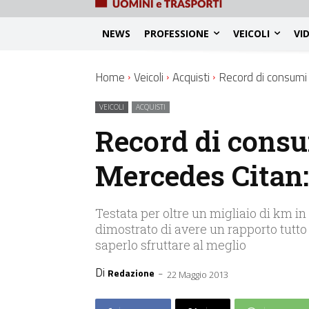
NEWS
PROFESSIONE
VEICOLI
VI
Home
Veicoli
Acquisti
Record di consumi 
VEICOLI
ACQUISTI
Record di consu
Mercedes Citan:
Testata per oltre un migliaio di km in 
dimostrato di avere un rapporto tutto p
saperlo sfruttare al meglio
Di
-
Redazione
22 Maggio 2013