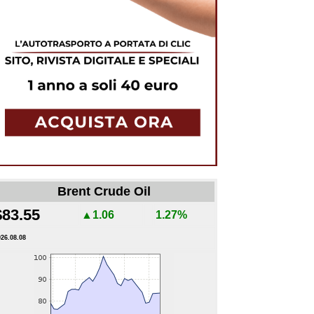
Brent Crude Oil
$83.55
▲1.06
1.27%
026.08.08