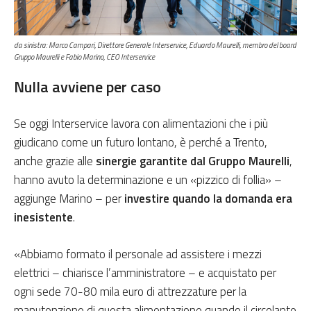
da sinistra: Marco Campari, Direttore Generale Interservice, Eduardo Maurelli, membro del board
Gruppo Maurelli e Fabio Marino, CEO Interservice
Nulla avviene per caso
Se oggi Interservice lavora con alimentazioni che i più
giudicano come un futuro lontano, è perché a Trento,
anche grazie alle
sinergie garantite dal Gruppo Maurelli
,
hanno avuto la determinazione e un «pizzico di follia» –
aggiunge Marino – per
investire quando la domanda era
inesistente
.
«Abbiamo formato il personale ad assistere i mezzi
elettrici – chiarisce l’amministratore – e acquistato per
ogni sede 70-80 mila euro di attrezzature per la
manutenzione di questa alimentazione quando il circolante