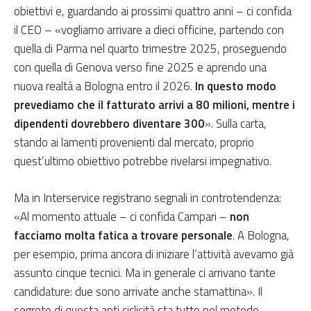
obiettivi e, guardando ai prossimi quattro anni – ci confida
il CEO – «vogliamo arrivare a dieci officine, partendo con
quella di Parma nel quarto trimestre 2025, proseguendo
con quella di Genova verso fine 2025 e aprendo una
nuova realtà a Bologna entro il 2026.
In questo modo
prevediamo che il fatturato arrivi a 80 milioni, mentre i
dipendenti dovrebbero diventare 300
». Sulla carta,
stando ai lamenti provenienti dal mercato, proprio
quest’ultimo obiettivo potrebbe rivelarsi impegnativo.
Ma in Interservice registrano segnali in controtendenza:
«Al momento attuale – ci confida Campari –
non
facciamo molta fatica a trovare personale
. A Bologna,
per esempio, prima ancora di iniziare l’attività avevamo già
assunto cinque tecnici. Ma in generale ci arrivano tante
candidature: due sono arrivate anche stamattina». Il
segreto di questa anti ciclicità sta tutto nel metodo.