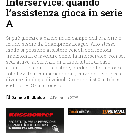
Interservice: quando
l’assistenza gioca in serie
A
Si può giocare a calcio in un campo dell’oratorio o
in uno stadio da Champions League. Allo stesso
modo si possono assistere veicoli con metodi
tradizionali o lavorare come fa Interservice: con sei
sedi attive; al servizio di trasportatori, di case
costruttrici e di flotte estere; producendo in modo
robotizzato ricambi rigenerati, curando il service di
diverse tipologie di veicoli. Compresi 600 autobus
elettrici e 137 a idrogeno
Di
-
Daniele Di Ubaldo
4 Febbraio 2025