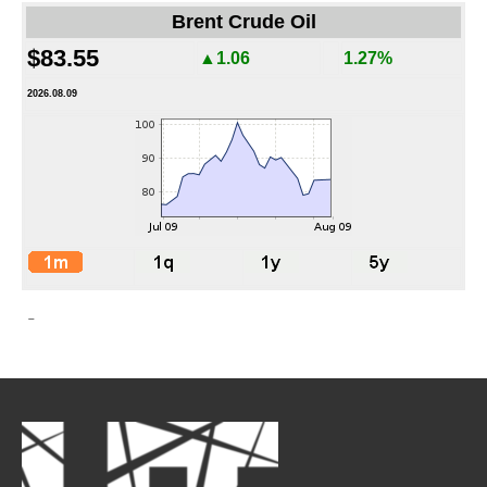
Brent Crude Oil
$83.55
▲1.06
1.27%
2026.08.09
-