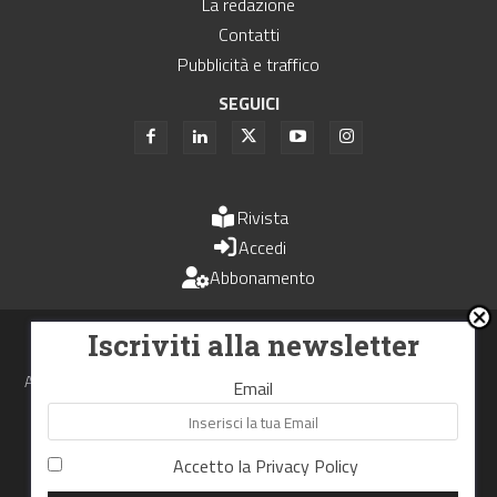
La redazione
Contatti
Pubblicità e traffico
SEGUICI
Rivista
Accedi
Abbonamento
Uomini e Trasporti è un periodico associato all'Unione Stampa
Iscriviti alla newsletter
Periodica Italiana - USPI
Autorizzazione del Tribunale di Bologna N.4993 del 15 giugno 1982
Email
Webdesign made in
Nowhere
Accetto la
Privacy Policy
RIPRODUZIONE RISERVATA
Privacy Policy
Cookie Policy
Termini e Condizioni di utilizzo