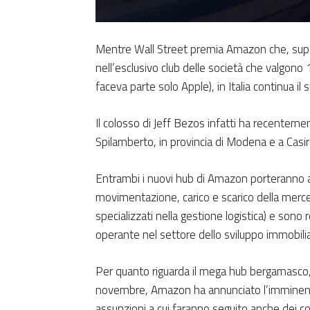
Mentre Wall Street premia Amazon che, super
nell’esclusivo club delle società che valgono 1
faceva parte solo Apple), in Italia continua il
Il colosso di Jeff Bezos infatti ha recentement
Spilamberto, in provincia di Modena e a Casi
Entrambi i nuovi hub di Amazon porteranno al
movimentazione, carico e scarico della merce, 
specializzati nella gestione logistica) e sono r
operante nel settore dello sviluppo immobiliar
Per quanto riguarda il mega hub bergamasco, pr
novembre, Amazon ha annunciato l’imminent
assunzioni a cui faranno seguito anche dei c