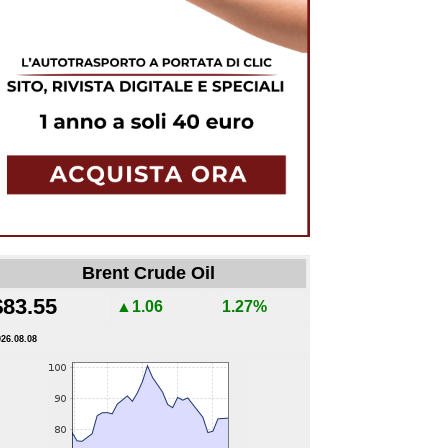
Brent Crude Oil
$83.55
▲1.06
1.27%
026.08.08