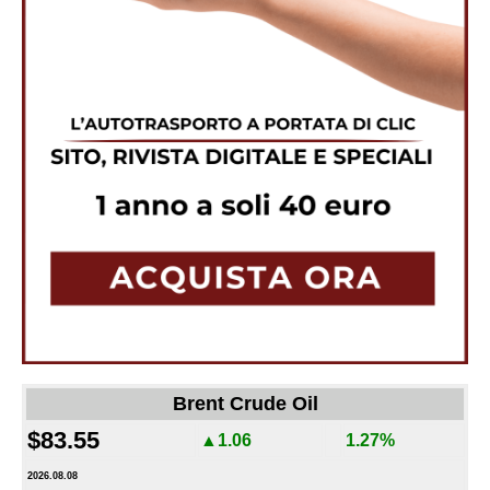
Brent Crude Oil
$83.55
▲1.06
1.27%
2026.08.08