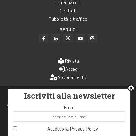
La redazione
Contatti
Pubblicità e traffico
SEGUICI
Rivista
Accedi
Abbonamento
Uomini e Trasporti è un periodico associato all'Unione Stampa
Iscriviti alla newsletter
Periodica Italiana - USPI
Autorizzazione del Tribunale di Bologna N.4993 del 15 giugno 1982
Email
Webdesign made in
Nowhere
Accetto la
Privacy Policy
RIPRODUZIONE RISERVATA
Privacy Policy
Cookie Policy
Termini e Condizioni di utilizzo