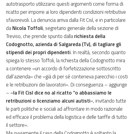
autotrasporto utilizzano questi argomenti come forma di
ricatto per imporre ai loro dipendenti condizioni retributive
sfavorevoli. La denuncia arriva dalla Fit Cisl, e in particolare
da
Nicola Toffoli
, segretario generale della sezione di
Treviso, che prende spunto dalla
richiesta della
Codognotto, azienda di Salgareda
(Tv), di tagliare gli
stipendi dei propri dipendenti
. In realtà, secondo quanto
spiega lo stesso Toffoli, la richiesta della Codognotto mira
a contenere «un accordo di forfetizzazione sottoscritto
dall’azienda» che «già di per sé conteneva parecchio i costi
e le retribuzioni dei lavoratori». Di conseguenza – aggiunge
– «
la Fit Cisl dice no al ricatto “o abbassiamo le
retribuzioni o licenziamo alcuni autisti
», invitando tutte
le parti politiche e sociali ad affrontare in modo razionale
ed efficace il problema della logistica e delle tariffe di tutto
il settore».
Ma ovviamente il caso della Codognotto è soltanto la