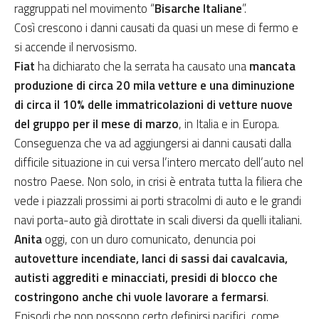
raggruppati nel movimento “
Bisarche Italiane
”.
Così crescono i danni causati da quasi un mese di fermo e
si accende il nervosismo.
Fiat
ha dichiarato che la serrata ha causato una
mancata
produzione di circa 20 mila vetture e una diminuzione
di circa il 10% delle immatricolazioni di vetture nuove
del gruppo per il mese di marzo
, in Italia e in Europa.
Conseguenza che va ad aggiungersi ai danni causati dalla
difficile situazione in cui versa l’intero mercato dell’auto nel
nostro Paese. Non solo, in crisi è entrata tutta la filiera che
vede i piazzali prossimi ai porti stracolmi di auto e le grandi
navi porta-auto già dirottate in scali diversi da quelli italiani.
Anita
oggi, con un duro comunicato, denuncia poi
autovetture incendiate, lanci di sassi dai cavalcavia,
autisti aggrediti e minacciati, presidi di blocco che
costringono anche chi vuole lavorare a fermarsi
.
Episodi che non possono certo definirsi pacifici, come