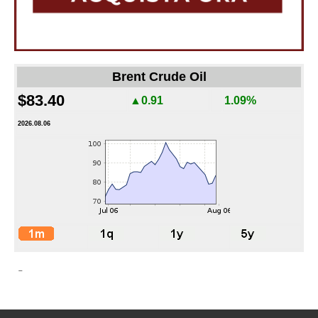
Brent Crude Oil
$83.40
▲0.91
1.09%
2026.08.06
-