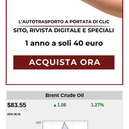
Brent Crude Oil
$83.55
▲1.06
1.27%
2026.08.08