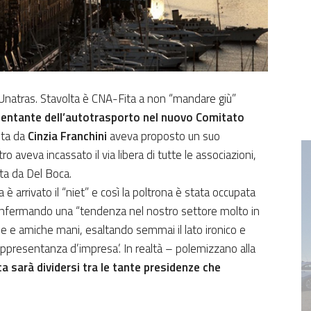
di Unatras. Stavolta è CNA-Fita a non “mandare giù”
esentante dell’autotrasporto nel nuovo Comitato
uta da
Cinzia Franchini
aveva proposto un suo
tro aveva incassato il via libera di tutte le associazioni,
ta da Del Boca.
 arrivato il “niet” e così la poltrona è stata occupata
confermando una “tendenza nel nostro settore molto in
he e amiche mani, esaltando semmai il lato ironico e
appresentanza d’impresa’. In realtà – polemizzano alla
ca sarà dividersi tra le tante presidenze che