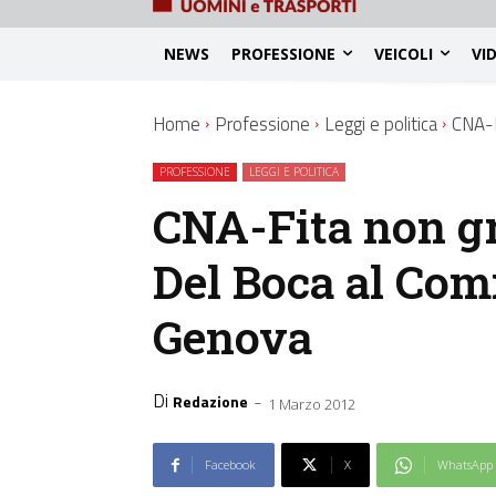
NEWS
PROFESSIONE
VEICOLI
VI
Home
Professione
Leggi e politica
CNA-F
PROFESSIONE
LEGGI E POLITICA
CNA-Fita non gra
Del Boca al Comi
Genova
Di
-
Redazione
1 Marzo 2012
Facebook
X
WhatsApp