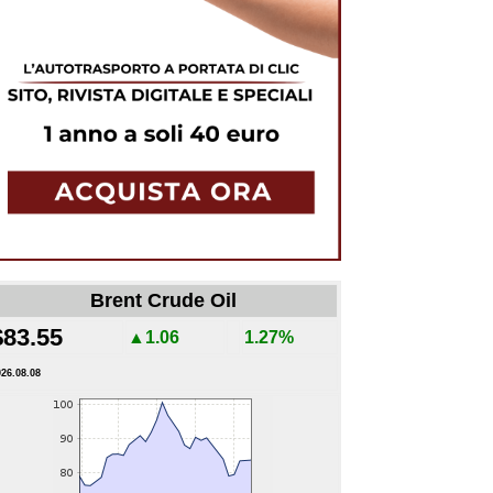
Brent Crude Oil
$83.55
▲1.06
1.27%
026.08.08