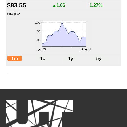
$83.55
▲1.06
1.27%
2026.08.08
-