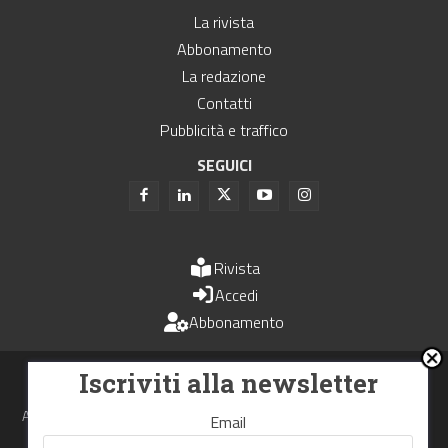
La rivista
Abbonamento
La redazione
Contatti
Pubblicità e traffico
SEGUICI
Rivista
Accedi
Abbonamento
Uomini e Trasporti è un periodico associato all'Unione Stampa
Iscriviti alla newsletter
Periodica Italiana - USPI
Autorizzazione del Tribunale di Bologna N.4993 del 15 giugno 1982
Email
Webdesign made in
Nowhere