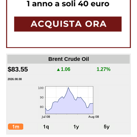
Brent Crude Oil
$83.55
▲1.06
1.27%
2026.08.08