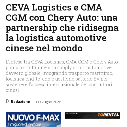
CEVA Logistics e CMA
CGM con Chery Auto: una
partnership che ridisegna
la logistica automotive
cinese nel mondo
L’intesa tra CEVA Logistics, CMA CGM e Chery Auto
punta a strutturare una supply chain automotive
davvero globale, integrando trasporto marittimo,
logistica end-to-end e gestione batterie EV per
sostenere l’ascesa internazionale dei costruttori
cinesi
Di
-
Redazione
11 Giugno 2026