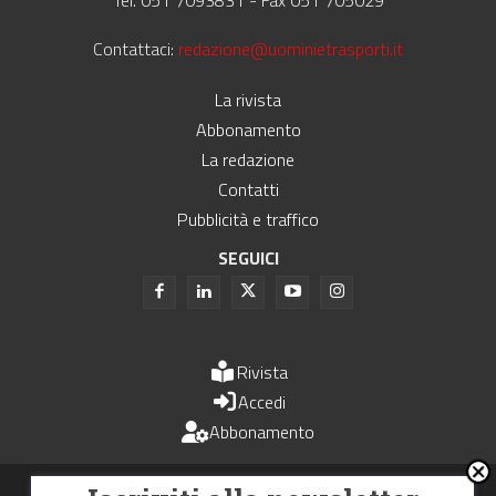
Contattaci:
redazione@uominietrasporti.it
La rivista
Abbonamento
La redazione
Contatti
Pubblicità e traffico
SEGUICI
Rivista
Accedi
Abbonamento
Uomini e Trasporti è un periodico associato all'Unione Stampa