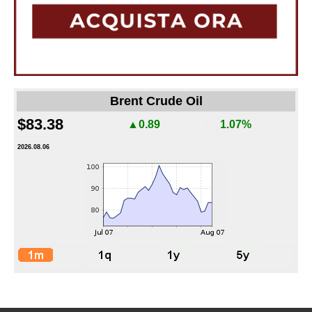
Brent Crude Oil
$83.38
▲0.89
1.07%
2026.08.06