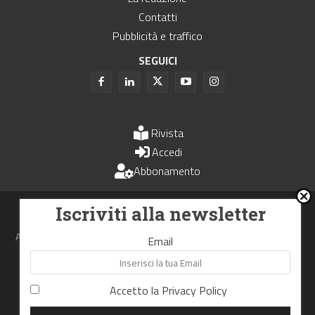
Contatti
Pubblicità e traffico
SEGUICI
Rivista
Accedi
Abbonamento
Uomini e Trasporti è un periodico associato all'Unione Stampa
Iscriviti alla newsletter
Periodica Italiana - USPI
Autorizzazione del Tribunale di Bologna N.4993 del 15 giugno 1982
Email
Webdesign made in
Nowhere
Accetto la
Privacy Policy
RIPRODUZIONE RISERVATA
Privacy Policy
Cookie Policy
Termini e Condizioni di utilizzo