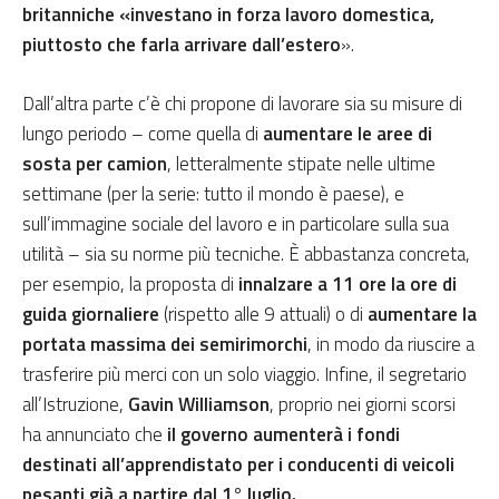
britanniche «investano in forza lavoro domestica,
piuttosto che farla arrivare dall’estero
».
Dall’altra parte c’è chi propone di lavorare sia su misure di
lungo periodo – come quella di
aumentare le aree di
sosta per camion
, letteralmente stipate nelle ultime
settimane (per la serie: tutto il mondo è paese), e
sull’immagine sociale del lavoro e in particolare sulla sua
utilità – sia su norme più tecniche. È abbastanza concreta,
per esempio, la proposta di
innalzare a 11 ore la ore di
guida giornaliere
(rispetto alle 9 attuali) o di
aumentare la
portata massima dei semirimorchi
, in modo da riuscire a
trasferire più merci con un solo viaggio. Infine, il segretario
all’Istruzione,
Gavin Williamson
, proprio nei giorni scorsi
ha annunciato che
il governo aumenterà i fondi
destinati all’apprendistato per i conducenti di veicoli
pesanti già a partire dal 1° luglio.