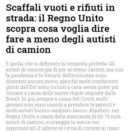
Scaffali vuoti e rifiuti in
strada: il Regno Unito
scopra cosa voglia dire
fare a meno degli autisti
di camion
È quella che si definisce la tempesta perfetta. Gli
autisti di camion già di per sé erano carenti, ma con
la pandemia e la frenata dell'economia sono
diventati ancora meno, giacché molti conducenti
giunti dall'Est sono tornati a casa, senza poter più
tornare a causa delle nuove regole imposte dalla
Brexit. In più, sempre a causa del Covid, molti
giovani non sono riusciti a prendere le patenti e
molti autisti hanno cambiato lavoro. Risultato: nel
Regno Unito, a causa della mancanza di 60-70 mila
autisti di camion, scarseggia la merce nei
supermercati. E adesso si cerca di correre ai ripari