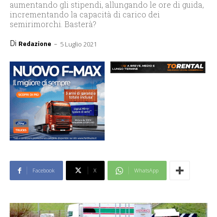
aumentando gli stipendi, allungando le ore di guida,
incrementando la capacità di carico dei
semirimorchi. Basterà?
Di
-
Redazione
5 Luglio 2021
Facebook
X
WhatsApp