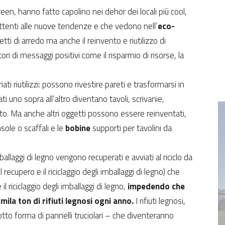
een, hanno fatto capolino nei dehor dei locali più cool,
attenti alle nuove tendenze e che vedono nell’
eco-
tti di arredo ma anche il reinvento e riutilizzo di
ori di messaggi positivi come il risparmio di risorse, la
ati riutilizzi: possono rivestire pareti e trasformarsi in
ti uno sopra all’altro diventano tavoli, scrivanie,
etto. Ma anche altri oggetti possono essere reinventati,
ole o scaffali e le
bobine
supporti per tavolini da
mballaggi di legno vengono recuperati e avviati al riciclo da
l recupero e il riciclaggio degli imballaggi di legno) che
 il riciclaggio degli imballaggi di legno,
impedendo che
mila ton di rifiuti legnosi ogni anno.
I rifiuti legnosi,
sotto forma di pannelli truciolari – che diventeranno