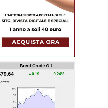
Brent Crude Oil
$79.64
▲0.19
0.24%
026.08.06