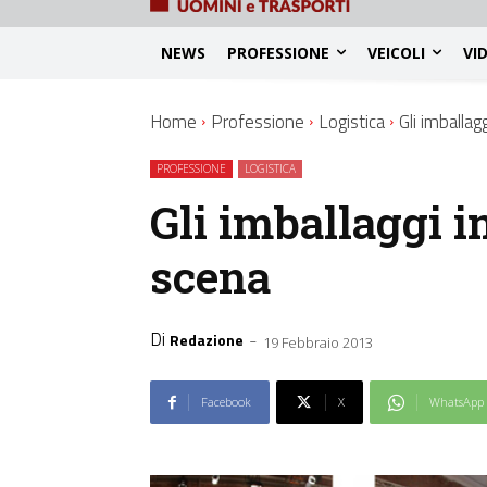
NEWS
PROFESSIONE
VEICOLI
VI
Home
Professione
Logistica
Gli imballag
PROFESSIONE
LOGISTICA
Gli imballaggi i
scena
Di
-
Redazione
19 Febbraio 2013
Facebook
X
WhatsApp