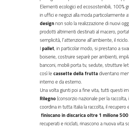
Elementi ecologici ed ecosostenibili, 100% gr
in uffici e negozi alla moda particolarmente 
design
non solo la realizzazione di nuovi ogge
prodotti altrimenti destinati al macero, portat
semplicità, l’attenzione all’ambiente, il riciclo.
I
pallet
, in particolar modo, si prestano a svari
boiserie, costruire separè per ambienti, impila
banconi, mobili porta tv, sedute, strutture l
così le
cassette della frutta
diventano mens
interno e da esterno.
Una volta giunti poi a fine vita, tutti questi i
Rilegno
(consorzio nazionale per la raccolta, i
coordina in tutta Italia la raccolta, il recupero e
finiscano in discarica oltre 1 milione 500 
recuperati e riciclati, rinascono a nuova vita 