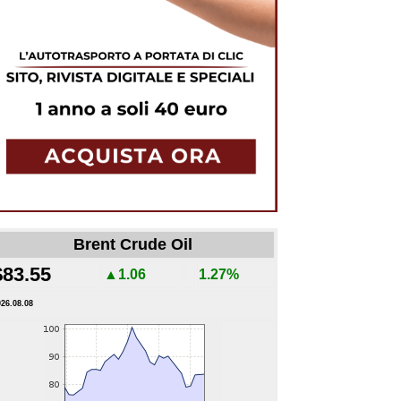
Brent Crude Oil
$83.55
▲1.06
1.27%
026.08.08