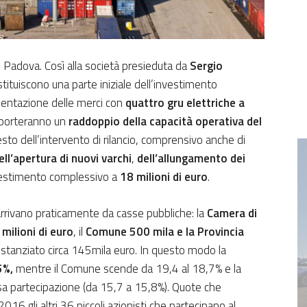
to Padova. Così alla società presieduta da
Sergio
tituiscono una parte iniziale dell’investimento
mentazione delle merci con
quattro gru elettriche a
 porteranno un
raddoppio della capacità operativa del
 resto dell’intervento di rilancio, comprensivo anche di
ell’apertura di nuovi varchi
,
dell’allungamento dei
nvestimento complessivo a
18 milioni di euro
.
, arrivano praticamente da casse pubbliche: la
Camera di
milioni di euro
, il
Comune 500 mila e la Provincia
stanziato circa 145mila euro. In questo modo la
5%,
mentre il Comune scende da 19,4 al 18,7% e la
a partecipazione (da 15,7 a 15,8%). Quote che
16 gli altri 36 piccoli azionisti che partecipano al