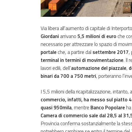
Via libera all’aumento di capitale di Interpor
Giordani
arrivano
5,5 milioni di euro
che cos
necessario per attrezzare lo spazio di movi
portale
che, a partire dal
settembre 2017
,
terminal in termini di movimentazione
. Il
lavori edili, dell’
automazione del piazzale
,
d
binari da 700 a 750 metri
, porteranno l’i
I 5,5 milioni della ricapitalizzazione, intanto
commercio, infatti, ha messo sul piatto 4 
quasi 950mila
, mentre
Banco Popolare
ha 
Camera di commercio sale dal 28,5 al 31,
Provincia conferma sostanzialmente la stess
potrebbero cambiare se entro il termine del 20