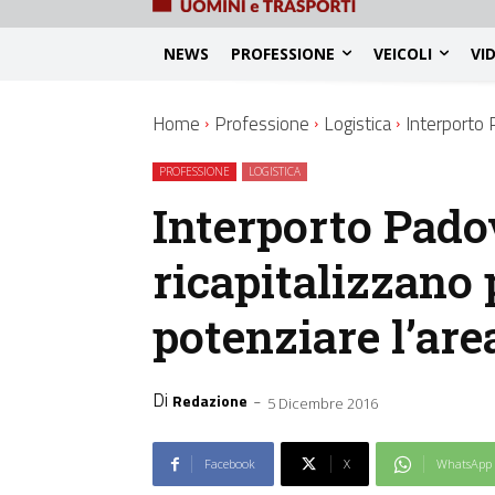
NEWS
PROFESSIONE
VEICOLI
VI
Home
Professione
Logistica
Interporto P
PROFESSIONE
LOGISTICA
Interporto Padov
ricapitalizzano 
potenziare l’are
Di
-
Redazione
5 Dicembre 2016
Facebook
X
WhatsApp