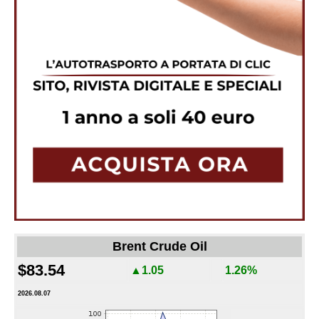
Brent Crude Oil
$83.54
▲1.05
1.26%
2026.08.07