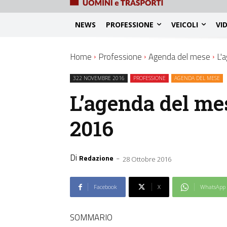
NEWS
PROFESSIONE
VEICOLI
VI
Home
Professione
Agenda del mese
L'
322 NOVEMBRE 2016
PROFESSIONE
AGENDA DEL MESE
L’agenda del m
2016
Di
-
Redazione
28 Ottobre 2016
Facebook
X
WhatsApp
SOMMARIO