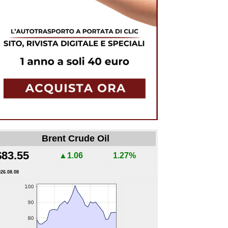
Brent Crude Oil
$83.55
▲1.06
1.27%
026.08.08