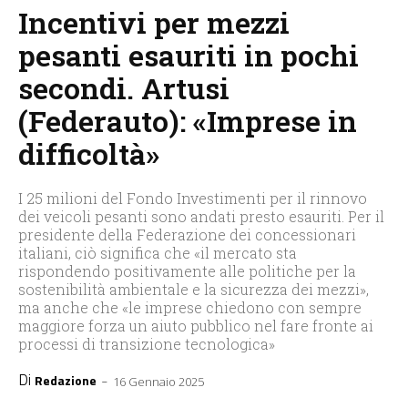
Incentivi per mezzi
pesanti esauriti in pochi
secondi. Artusi
(Federauto): «Imprese in
difficoltà»
I 25 milioni del Fondo Investimenti per il rinnovo
dei veicoli pesanti sono andati presto esauriti. Per il
presidente della Federazione dei concessionari
italiani, ciò significa che «il mercato sta
rispondendo positivamente alle politiche per la
sostenibilità ambientale e la sicurezza dei mezzi»,
ma anche che «le imprese chiedono con sempre
maggiore forza un aiuto pubblico nel fare fronte ai
processi di transizione tecnologica»
Di
-
Redazione
16 Gennaio 2025