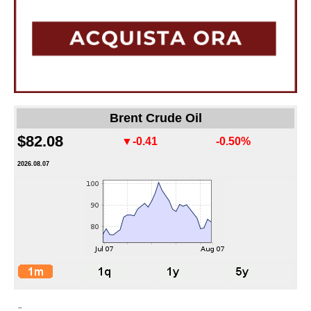
Brent Crude Oil
$82.08
▼-0.41
-0.50%
2026.08.07
-