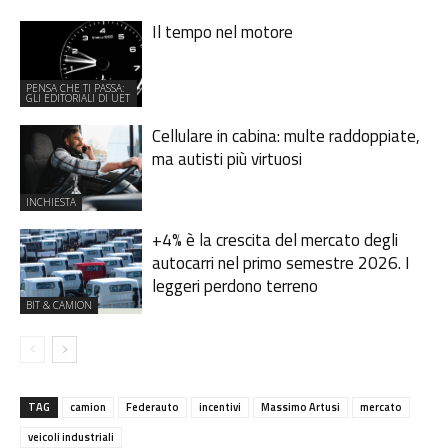
Il tempo nel motore
PENSA CHE TI PASSA:
GLI EDITORIALI DI UET
Cellulare in cabina: multe raddoppiate,
ma autisti più virtuosi
INCHIESTA
+4% è la crescita del mercato degli
autocarri nel primo semestre 2026. I
leggeri perdono terreno
BIT & CAMION
TAG
camion
Federauto
incentivi
Massimo Artusi
mercato
veicoli industriali