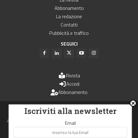
Abbonamento
La redazione
Contatti
Pubblicità e traffico
SEGUICI
Rivista
Accedi
Abbonamento
Uomini e Trasporti è un periodico associato all'Unione Stampa
Iscriviti alla newsletter
Periodica Italiana - USPI
Autorizzazione del Tribunale di Bologna N.4993 del 15 giugno 1982
Email
Webdesign made in
Nowhere