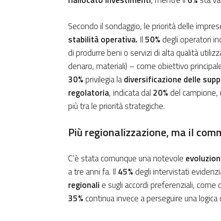
riallocato investimenti
, mentre il
6%
sta v
Secondo il sondaggio, le priorità delle impr
stabilità operativa.
Il
50%
degli operatori ind
di produrre beni o servizi di alta qualità util
denaro, materiali) – come obiettivo principale
30%
privilegia la
diversificazione delle supp
regolatoria
, indicata dal
20%
del campione, 
più tra le priorità strategiche.
Più regionalizzazione, ma il com
C’è stata comunque una notevole
evoluzion
a tre anni fa. Il
45%
degli intervistati evidenz
regionali
e sugli accordi preferenziali, come q
35%
continua invece a perseguire una logica 