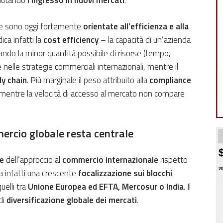
alutando
l’ingresso in nuovi mercati
.
ese sono oggi fortemente
orientate all’efficienza e alla
ica infatti la
cost efficiency
– la capacità di un’azienda
izzando la minor quantità possibile di risorse (tempo,
 nelle strategie commerciali internazionali, mentre il
ly chain
. Più marginale il peso attribuito alla
compliance
mentre la velocità di accesso al mercato non compare
mercio globale resta centrale
e
dell’approccio al
commercio internazionale
rispetto
2
ia infatti una crescente
focalizzazione sui blocchi
uelli tra
Unione Europea ed EFTA, Mercosur o India
. Il
di
diversificazione globale dei mercati
.