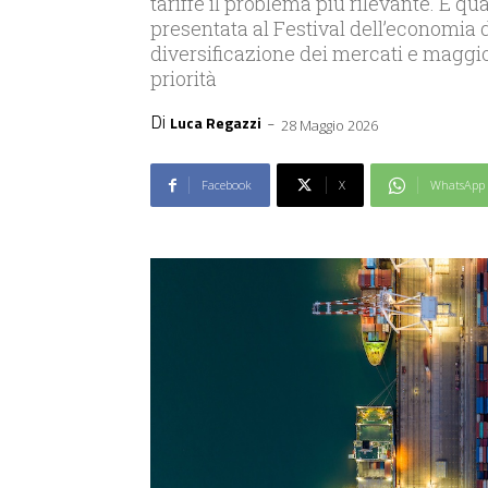
tariffe il problema più rilevante. È q
presentata al Festival dell’economia d
diversificazione dei mercati e maggio
priorità
Di
-
Luca Regazzi
28 Maggio 2026
Facebook
X
WhatsApp