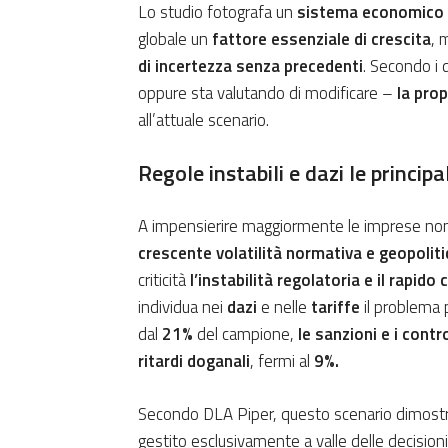
Lo studio fotografa un
sistema economico 
globale un
fattore essenziale di crescita
, 
di incertezza senza precedenti
. Secondo i d
oppure sta valutando di modificare –
la pro
all’attuale scenario.
Regole instabili e dazi le princip
A impensierire maggiormente le imprese non 
crescente volatilità normativa e geopoliti
criticità
l’instabilità regolatoria e il rapi
individua nei
dazi
e nelle
tariffe
il problema 
dal
21%
del campione,
le sanzioni e i contro
ritardi doganali
, fermi al
9%.
Secondo DLA Piper, questo scenario dimos
gestito esclusivamente a valle delle decision