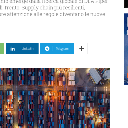
uanto emerge dalla ricerca globale di DLA Piper,
i Trento. Supply chain più resilienti,
re attenzione alle regole diventano le nuove
Linkedin
Telegram