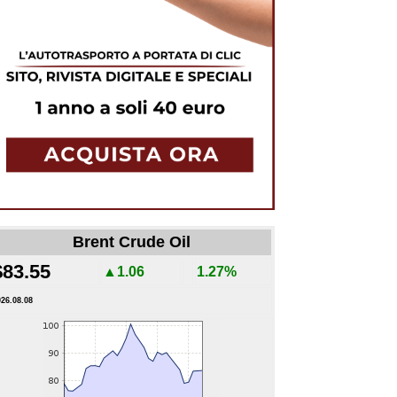
Brent Crude Oil
$83.55
▲1.06
1.27%
026.08.08