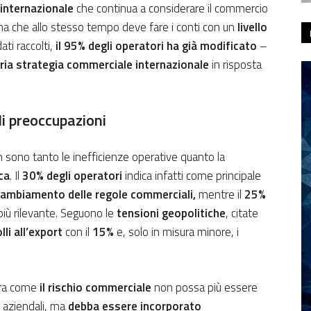
internazionale
che continua a considerare il commercio
ma che allo stesso tempo deve fare i conti con un
livello
ati raccolti,
il 95% degli operatori ha già modificato
–
pria strategia commerciale internazionale
in risposta
ali preoccupazioni
sono tanto le inefficienze operative quanto la
ca
. Il
30% degli operatori
indica infatti come principale
do cambiamento delle regole commerciali,
mentre il
25%
più rilevante. Seguono le
tensioni geopolitiche
, citate
lli all’export
con il
15%
e, solo in misura minore, i
tra come
il rischio commerciale
non possa più essere
i aziendali, ma
debba essere incorporato