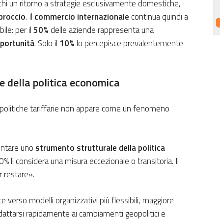
chi un ritorno a strategie esclusivamente domestiche,
pproccio
. Il
commercio internazionale
continua quindi a
le: per il
50%
delle aziende rappresenta una
portunità
. Solo il
10%
lo percepisce prevalentemente
e della politica economica
elle politiche tariffarie non appare come un fenomeno
ventare uno
strumento strutturale della politica
0% li considera una misura eccezionale o transitoria. Il
 restare».
 verso modelli organizzativi più flessibili, maggiore
dattarsi rapidamente ai cambiamenti geopolitici e