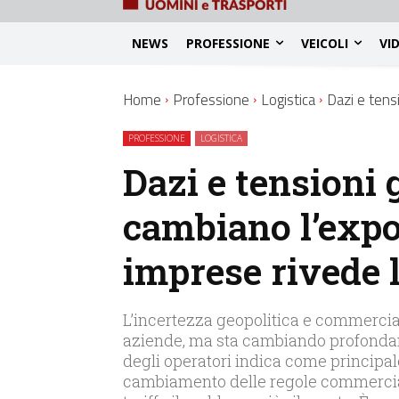
NEWS
PROFESSIONE
VEICOLI
VI
Home
Professione
Logistica
Dazi e tensi
PROFESSIONE
LOGISTICA
Dazi e tensioni 
cambiano l’expor
imprese rivede l
L’incertezza geopolitica e commercia
aziende, ma sta cambiando profondame
degli operatori indica come principale c
cambiamento delle regole commerciali