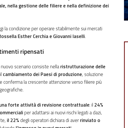
e, nella gestione delle filiere e nella definizione dei
oggi la condizione per operare stabilmente sui mercati
Rossella Esther Cerchia e Giovanni Iaselli
.
stimenti ripensati
o nuovo scenario consiste nella
ristrutturazione delle
il
cambiamento dei Paesi di produzione
, soluzione
he conferma la crescente attenzione verso filiere più
geografiche.
una forte attività di revisione contrattuale
: il
24%
commerciali
per adattarsi ai nuovi rischi legati a dazi,
nte,
il 22%
degli operatori dichiara di aver
rinviato o