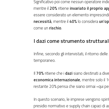
Significativo poi come nessun operatore indi
mentre il
20%
ritiene
invariato il proprio a
essere considerato un elemento imprescindibi
necessità
, mentre il
40%
lo considera
un’op
come un
rischio
.
I dazi come strumento struttural
Infine, secondo gli intervistati, il ritorno d
temporaneo.
Il
70%
ritiene che i
dazi
siano destinati a di
economica internazionale
, mentre solo il 1
restante 20% pensa che siano ormai «qui per
In questo scenario, le imprese vengono spinte
presidio normativo e supply chain capaci di a