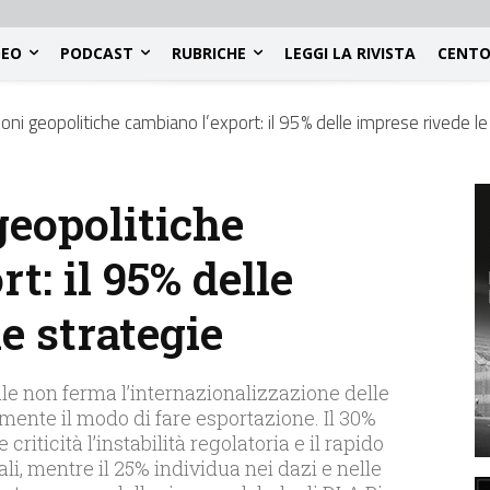
DEO
PODCAST
RUBRICHE
LEGGI LA RIVISTA
CENTO
oni geopolitiche cambiano l’export: il 95% delle imprese rivede le
geopolitiche
t: il 95% delle
e strategie
le non ferma l’internazionalizzazione delle
nte il modo di fare esportazione. Il 30%
riticità l’instabilità regolatoria e il rapido
, mentre il 25% individua nei dazi e nelle