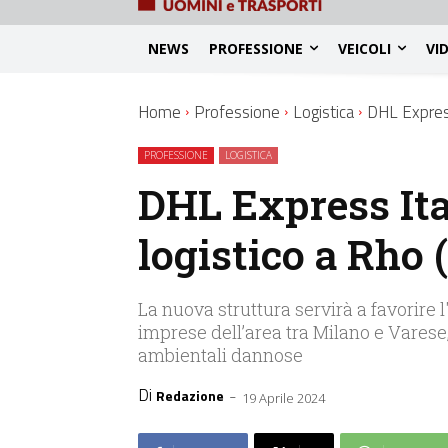
NEWS
PROFESSIONE
VEICOLI
VI
Home
Professione
Logistica
DHL Express
PROFESSIONE
LOGISTICA
DHL Express Ita
logistico a Rho 
La nuova struttura servirà a favorire 
imprese dell’area tra Milano e Vares
ambientali dannose
Di
-
Redazione
19 Aprile 2024