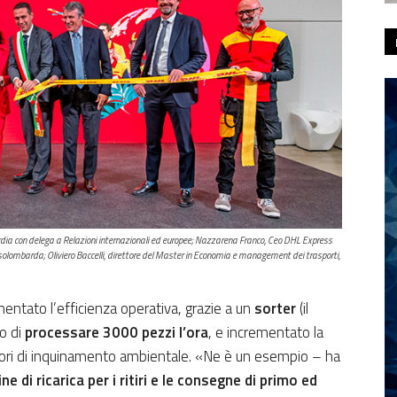
ardia con delega a Relazioni internazionali ed europee; Nazzarena Franco, Ceo DHL Express
solombarda; Oliviero Baccelli, direttore del Master in Economia e management dei trasporti,
ntato l’efficienza operativa, grazie a un
sorter
(il
o di
processare 3000 pezzi l’ora
, e incrementato la
tori di inquinamento ambientale. «Ne è un esempio – ha
e di ricarica per i ritiri e le consegne di primo ed