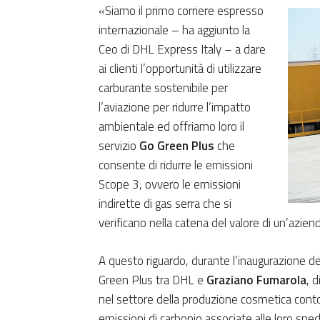
«Siamo il primo corriere espresso
internazionale – ha aggiunto la
Ceo di DHL Express Italy – a dare
ai clienti l’opportunità di utilizzare
carburante sostenibile per
l’aviazione per ridurre l’impatto
ambientale ed offriamo loro il
servizio
Go Green Plus
che
consente di ridurre le emissioni
Scope 3, ovvero le emissioni
indirette di gas serra che si
verificano nella catena del valore di un’aziend
A questo riguardo, durante l’inaugurazione de
Green Plus tra DHL e
Graziano
Fumarola
, 
nel settore della produzione cosmetica conto t
emissioni di carbonio associate alle loro sped