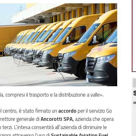
a, compresi il trasporto e la distribuzione a valle».
2
l centro, è stato firmato un
accordo
per il servizio Go
direttore generale di
Ancorotti SPA,
azienda che opera
erzi. L’intesa consentirà all’azienda di diminuire le
izioni attraverso l’uso di
Sustainable Aviation Fuel