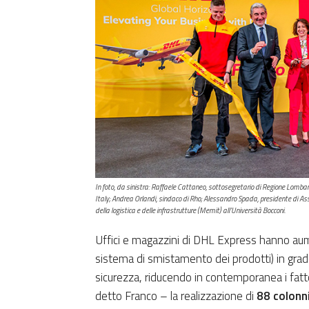
In foto, da sinistra: Raffaele Cattaneo, sottosegretario di Regione Lomb
Italy; Andrea Orlandi, sindaco di Rho; Alessandro Spada, presidente di As
della logistica e delle infrastrutture (Memit) all’Università Bocconi.
Uffici e magazzini di DHL Express hanno aume
sistema di smistamento dei prodotti) in grad
sicurezza, riducendo in contemporanea i fat
detto Franco – la realizzazione di
88 colonnin