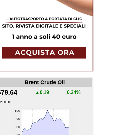
Brent Crude Oil
$79.64
▲0.19
0.24%
026.08.06