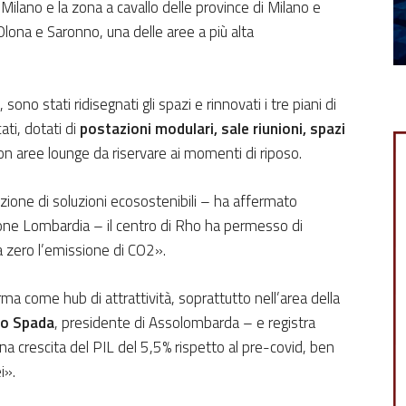
Milano e la zona a cavallo delle province di Milano e
Olona e Saronno, una delle aree a più alta
, sono stati ridisegnati gli spazi e rinnovati i tre piani di
ati, dotati di
postazioni modulari, sale riunioni, spazi
con aree lounge da riservare ai momenti di riposo.
ozione di soluzioni ecosostenibili – ha affermato
ione Lombardia – il centro di Rho ha permesso di
 a zero l’emissione di CO2».
rma come hub di attrattività, soprattutto nell’area della
ro Spada
, presidente di Assolombarda – e registra
a crescita del PIL del 5,5% rispetto al pre-covid, ben
i».