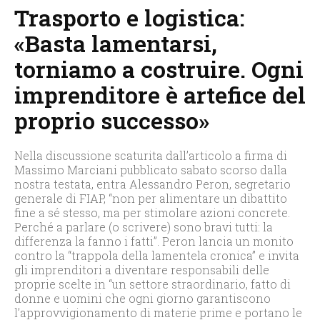
Trasporto e logistica:
«Basta lamentarsi,
torniamo a costruire. Ogni
imprenditore è artefice del
proprio successo»
Nella discussione scaturita dall’articolo a firma di
Massimo Marciani pubblicato sabato scorso dalla
nostra testata, entra Alessandro Peron, segretario
generale di FIAP, “non per alimentare un dibattito
fine a sé stesso, ma per stimolare azioni concrete.
Perché a parlare (o scrivere) sono bravi tutti: la
differenza la fanno i fatti”. Peron lancia un monito
contro la “trappola della lamentela cronica” e invita
gli imprenditori a diventare responsabili delle
proprie scelte in “un settore straordinario, fatto di
donne e uomini che ogni giorno garantiscono
l’approvvigionamento di materie prime e portano le