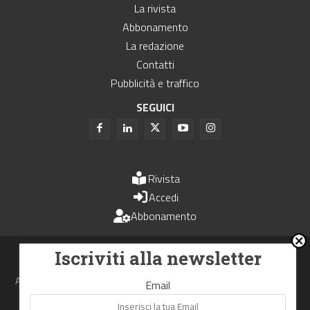
La rivista
Abbonamento
La redazione
Contatti
Pubblicità e traffico
SEGUICI
Rivista
Accedi
Abbonamento
Uomini e Trasporti è un periodico associato all'Unione Stampa
Iscriviti alla newsletter
Periodica Italiana - USPI
Autorizzazione del Tribunale di Bologna N.4993 del 15 giugno 1982
Email
Webdesign made in
Nowhere