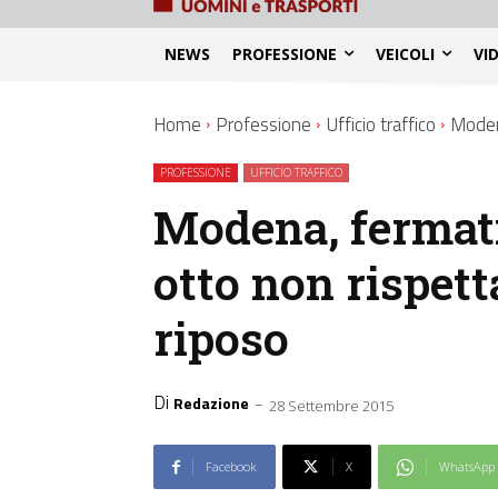
NEWS
PROFESSIONE
VEICOLI
VI
Home
Professione
Ufficio traffico
Modena
PROFESSIONE
UFFICIO TRAFFICO
Modena, fermati
otto non rispett
riposo
Di
-
Redazione
28 Settembre 2015
Facebook
X
WhatsApp