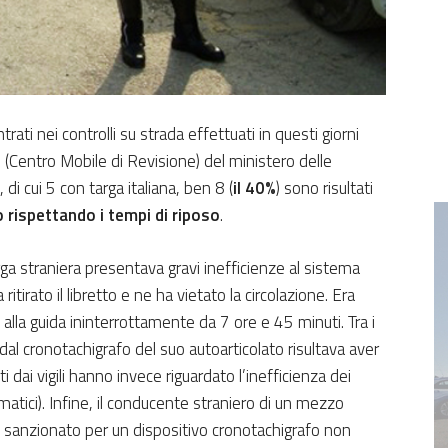
trati nei controlli su strada effettuati in questi giorni
 (Centro Mobile di Revisione) del ministero delle
, di cui 5 con targa italiana, ben 8 (
il 40%
) sono risultati
 rispettando i tempi di riposo
.
rga straniera presentava gravi inefficienze al sistema
ritirato il libretto e ne ha vietato la circolazione. Era
e alla guida ininterrottamente da 7 ore e 45 minuti. Tra i
 dal cronotachigrafo del suo autoarticolato risultava aver
i dai vigili hanno invece riguardato l’inefficienza dei
eumatici). Infine, il conducente straniero di un mezzo
 sanzionato per un dispositivo cronotachigrafo non