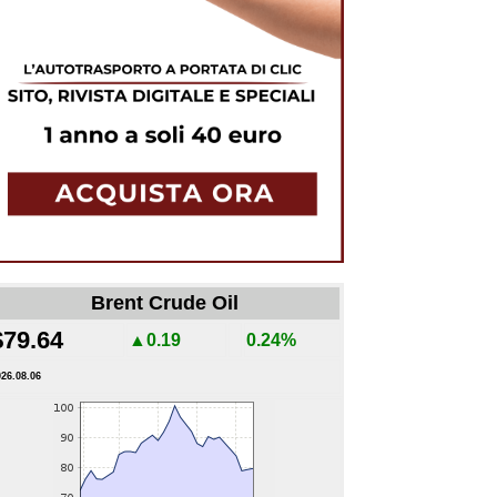
Brent Crude Oil
$79.64
▲0.19
0.24%
026.08.06