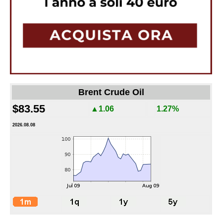
Brent Crude Oil
$83.55
▲1.06
1.27%
2026.08.08