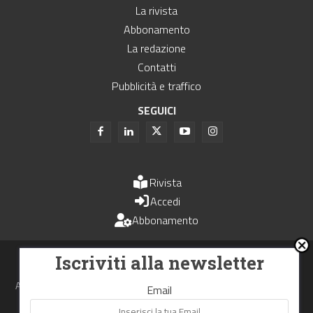
La rivista
Abbonamento
La redazione
Contatti
Pubblicità e traffico
SEGUICI
Rivista
Accedi
Abbonamento
Uomini e Trasporti è un periodico associato all'Unione Stampa
Iscriviti alla newsletter
Periodica Italiana - USPI
Autorizzazione del Tribunale di Bologna N.4993 del 15 giugno 1982
Email
Webdesign made in
Nowhere