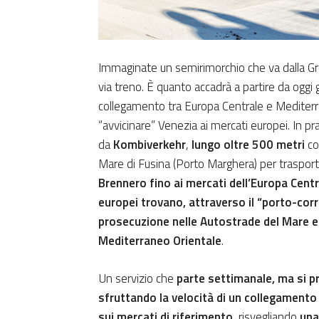
Immaginate un semirimorchio che va dalla Gr
via treno. È quanto accadrà a partire da oggi g
collegamento tra Europa Centrale e Mediter
“avvicinare” Venezia ai mercati europei. In p
da
Kombiverkehr
,
lungo oltre 500 metri
co
Mare di Fusina (Porto Marghera) per traspor
Brennero fino ai mercati dell’Europa Centr
europei trovano, attraverso il “porto-corr
prosecuzione nelle Autostrade del Mare e
Mediterraneo Orientale
.
Un servizio che
parte settimanale, ma si p
sfruttando la velocità di un collegamento 
sui mercati di riferimento
, risvegliando
una