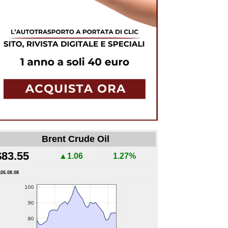
Brent Crude Oil
$83.55
▲1.06
1.27%
026.08.08