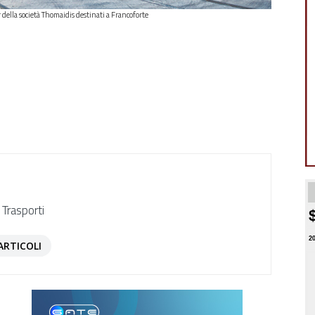
er della società Thomaidis destinati a Francoforte
 Trasporti
2
ARTICOLI