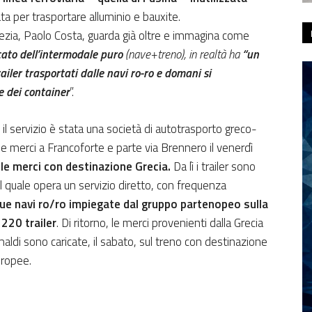
 per trasportare alluminio e bauxite.
nezia, Paolo Costa, guarda già oltre e immagina come
to dell’intermodale puro
(nave+treno), in realtà ha
“un
ailer trasportati dalle navi ro-ro e domani si
e dei container
”.
l servizio è stata una società di autotrasporto greco-
le merci a Francoforte e parte via Brennero il venerdì
a le merci con destinazione Grecia.
Da lì i trailer sono
il quale opera un servizio diretto, con frequenza
ue navi ro/ro impiegate dal gruppo partenopeo sulla
 220 trailer
. Di ritorno, le merci provenienti dalla Grecia
aldi sono caricate, il sabato, sul treno con destinazione
uropee.