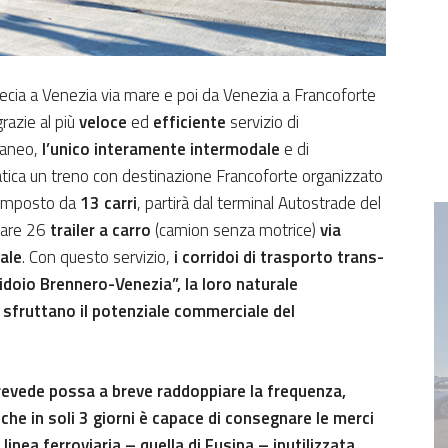
ecia a Venezia via mare e poi da Venezia a Francoforte
razie al più
veloce
ed
efficiente
servizio di
raneo,
l’unico interamente intermodale
e di
ratica un treno con destinazione Francoforte organizzato
mposto da
13 carri
, partirà dal terminal Autostrade del
tare 26
trailer a carro
(camion senza motrice)
via
ale
. Con questo servizio,
i corridoi di trasporto trans-
idoio Brennero-Venezia”, la loro naturale
 sfruttano il potenziale commerciale del
revede possa a breve raddoppiare la frequenza,
che in soli 3 giorni è capace di consegnare le merci
 linea ferroviaria – quella di Fusina – inutilizzata