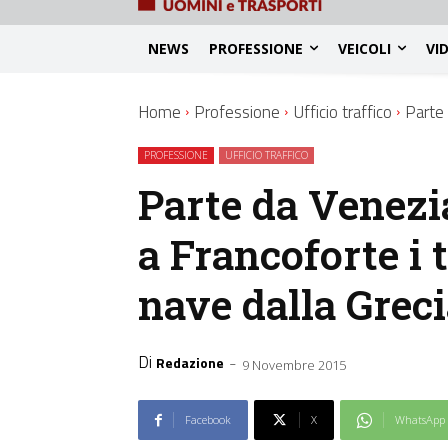
NEWS
PROFESSIONE
VEICOLI
VI
Home
Professione
Ufficio traffico
Parte 
PROFESSIONE
UFFICIO TRAFFICO
Parte da Venezia
a Francoforte i t
nave dalla Grec
Di
-
Redazione
9 Novembre 2015
Facebook
X
WhatsApp