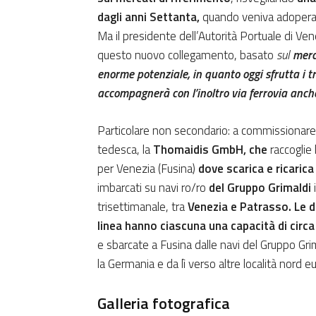
dagli anni Settanta,
quando veniva adoperata
Ma il presidente dell’Autorità Portuale di Ve
questo nuovo collegamento, basato
sul
merca
enorme potenziale, in quanto oggi sfrutta i tr
accompagnerà con l’inoltro via ferrovia anch
Particolare non secondario: a commissionare i
tedesca, la
Thomaidis GmbH, che
raccoglie 
per Venezia (Fusina)
dove scarica e ricaric
imbarcati su navi ro/ro
del Gruppo Grimaldi
trisettimanale, tra
Venezia e Patrasso. Le d
linea hanno ciascuna una capacità di circa
e sbarcate a Fusina dalle navi del Gruppo Grim
la Germania e da lì verso altre località nord e
Galleria fotografica