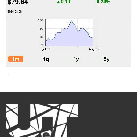
$79.64
▲0.19
0.24%
2026.08.06
-