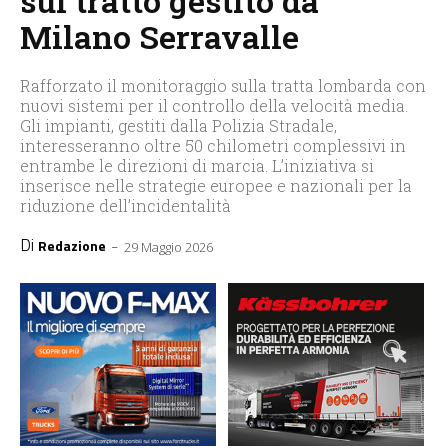
sul tratto gestito da
Milano Serravalle
Rafforzato il monitoraggio sulla tratta lombarda con
nuovi sistemi per il controllo della velocità media.
Gli impianti, gestiti dalla Polizia Stradale,
interesseranno oltre 50 chilometri complessivi in
entrambe le direzioni di marcia. L’iniziativa si
inserisce nelle strategie europee e nazionali per la
riduzione dell’incidentalità
Di
-
Redazione
29 Maggio 2026