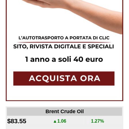
Brent Crude Oil
$83.55
▲1.06
1.27%